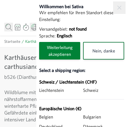
Direkt zum Inhalt
Willkommen bei Sativa
Wir empfehlen für Ihren Standort diese
Einstellung:
Versandgebiet:
not found
Sprache:
Englisch
Startseite
/
Karthäuser-Nelke - Dianthus carthusianorum
Weiterleitung
Nein, danke
akzeptieren
Karthäuser-Nelke - Dianthus
carthusianorum
Select a shipping region:
b526 (Dianthus carthusianorum)
Schweiz / Liechtenstein (CHF)
Liechtenstein
Schweiz
Wildblume mit purpurroten Blüten, gedeiht in trockenen,
nährstoffarmen Lebensräumen, etwa Steingärten. Die
winterharte Pflanze eignet sich als Schnittblume.
Europäische Union (€)
Gefährdete einheimische Pflanzenart aufgrund von
Belgien
Bulgarien
intensiver Landwirtschaft.
Deutschland
Dänemark