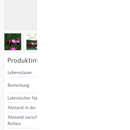
View larger image
View larger image
View larger image
Produktinformation
Lebensdauer
mehrjährig
Schnittblume, positiv für
Bemerkung
bestäubende Insekten
Lateinischer Name
Dianthus carthusianorum
Abstand in der Reihe
25 cm
Abstand zwischen den
25 cm
Reihen