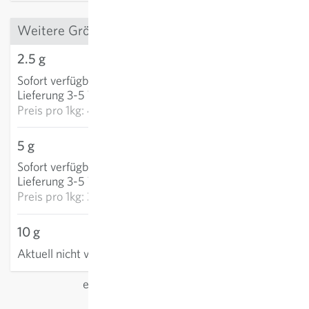
Weitere Grössen
2.5 g
11,66 €
Sofort verfügbar
:
IN DEN WARENKORB
Lieferung 3-5 Tage
Preis pro
1kg: 4.663,10 €
5 g
16,77 €
Sofort verfügbar
:
IN DEN WARENKORB
Lieferung 3-5 Tage
Preis pro
1kg: 3.354,90 €
10 g
Aktuell nicht verfügbar
exkl.
Versand
, inkl. MwSt.
des Lieferlandes