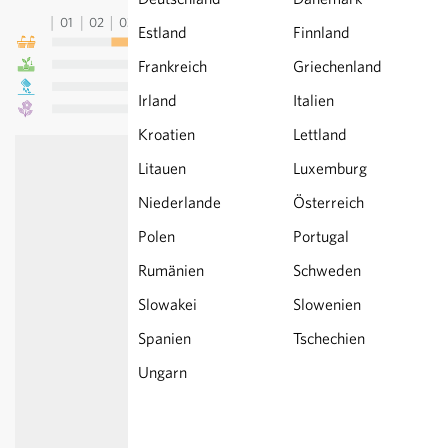
01
02
03
04
05
06
07
08
09
10
11
12
13
Estland
Finnland
Frankreich
Griechenland
Irland
Italien
Kroatien
Lettland
Litauen
Luxemburg
Niederlande
Österreich
Polen
Portugal
Rumänien
Schweden
Slowakei
Slowenien
Spanien
Tschechien
Ungarn