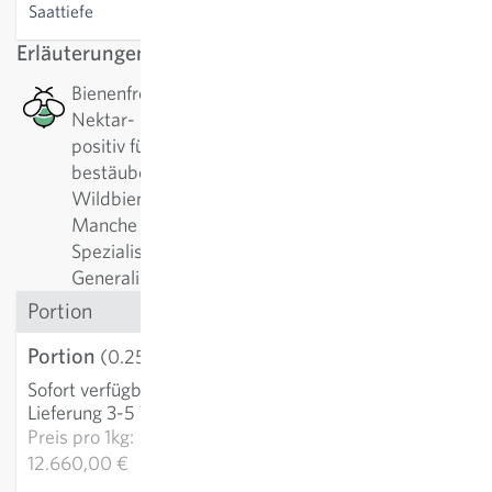
Saattiefe
0-0.5 cm
Erläuterungen
Bienenfreundlich: Diese Pflanze hat ein gutes
Nektar- bzw. Pollenangebot, welches besonders
positiv für Bienen, Wildbienen oder andere
bestäubende Insekten ist. Es gibt alleine bei
Wildbienen über 500 verschiedene Arten.
Manche Pflanzen werden am liebsten von
Spezialisten angeflogen, manche am liebsten von
Generalisten.
Portion
Portion
3,17 €
(0.25 g)
Sofort verfügbar
:
IN DEN WARENKORB
Lieferung 3-5 Tage
Preis pro
1kg:
12.660,00 €