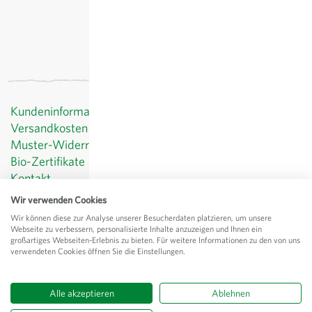
Kundeninformationen
Versandkosten
Muster-Widerrufsformular
Bio-Zertifikate
Kontakt
Datenschutz
Wir verwenden Cookies
AGB
Wir können diese zur Analyse unserer Besucherdaten platzieren, um unsere
Impressum
Webseite zu verbessern, personalisierte Inhalte anzuzeigen und Ihnen ein
großartiges Webseiten-Erlebnis zu bieten. Für weitere Informationen zu den von uns
© Sativa Biosaatgut GmbH
verwendeten Cookies öffnen Sie die Einstellungen.
Keltenweg 4
D-79798 Jestetten
Alle akzeptieren
Ablehnen