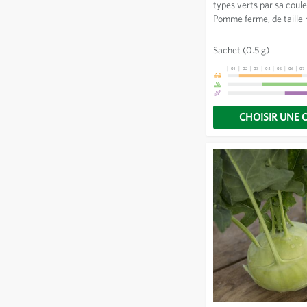
types verts par sa coule
Pomme ferme, de taille
attractive par ses feuil
rouges foncées. Cette variété résiste
Sachet
(0.5 g)
très bien à la chaleur e
01
02
03
04
05
06
07
tardivement.
CHOISIR UNE 