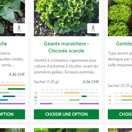
che
Géante maraîchère -
Gentile
Chicorée scarole
ssance
Type ouvert pr
euilles rondes,
distingue par
Variété à croissance vigoureuse pour
x semis
taille moyenne
culture d'automne à récolter avant les
 durant toute
Feuilles dress
premières gelées. Grosses pommes
4.36 CHF
croquantes. To
très compactes se remplissant par
Sachet
(1.25 g)
4.36 CHF
résistante à la
08
09
10
11
12
13
l'extérieur. Cœur bien jaune.
Sachet
(0.25 
aux nécroses 
01
02
03
04
05
06
07
08
09
10
11
12
13
01
02
03
0
OPTION
CHOISIR UNE OPTION
CHOIS