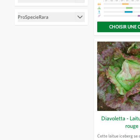
semer en même temps le
01
02
03
04
05
06
07
Filtrer
variétés KS.
ProSpecieRara
Filtrer
CHOISIR UNE 
Diavoletta - Lait
rouge
Cette laitue iceberg se 