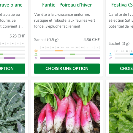
-rave blanc
Fantic - Poireau d'hiver
Festiva (
t aplatie au
Variété à la croissance uniforme,
Carotte de typ
ourni. Se
rustique et robuste, aux feuilles vert
sélection Sativ
t convient à
foncé. S’épluche facilement.
potentiel de 
culture excepté
savoureux. Pa
5.23 CHF
ance à
intéressante p
Sachet
(0.5 g)
4.36 CHF
Sachet
(3 g)
oration en
(jus, séchage)
08
09
10
11
12
13
01
02
03
04
05
06
07
08
09
10
11
12
13
sélection
teneur en mat
01
02
03
0
OPTION
CHOISIR UNE OPTION
CHOIS