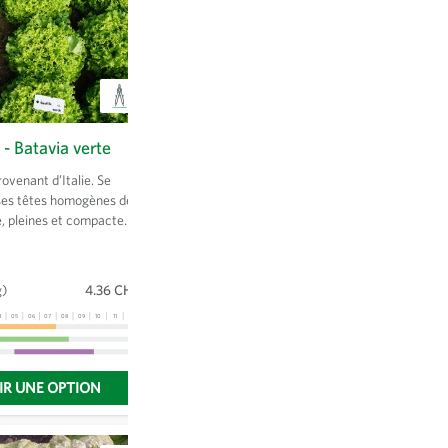
 - Batavia verte
Gesche SG - Betterave rouge
ovenant d’Italie. Se
Betterave ronde, rouge foncé,
 ses têtes homogènes de
homogène et à haut rendement, de
, pleines et compactes.
sélection biologique de l’Allemagne du
ées, fermes, ondulées et
nord. Idéale pour la conservation, elle
lérante à la chaleur,
peut toutefois être récoltée en botte.
 brûlure de la pointe et
Variété de sélection Saat:gut.
g)
4.36 CHF
internes.
Sachet
(5 g)
4.36 CHF
4
05
06
07
08
09
10
11
12
13
01
02
03
04
05
06
07
08
09
10
11
12
13
IR UNE OPTION
CHOISIR UNE OPTION