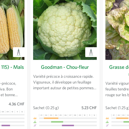
115) - Maïs
Goodman - Chou-fleur
Grasse d
Variété précoce à croissance rapide.
Vigoureux, il développe un feuillage
i-précoce,
Variété vigour
important autour de petites pommes
tiva. Bon
feuilles tendre
fermes d'un blanc soutenu. Pour début
 et bonne
rouge sur les
d'été.
oureuses. Les
volumineuses. 
4.36 CHF
ntent une
plus tard que l
Sachet
(0.25 g)
5.23 CHF
Sachet
(1.25 g
08
09
10
11
12
13
01
02
03
04
05
06
07
08
09
10
11
12
13
01
02
03
0