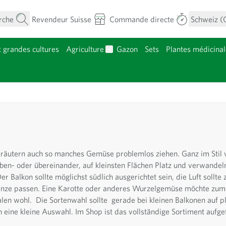
rche
Revendeur Suisse
Commande directe
Schweiz (
t grandes cultures
Agriculture
Gazon
Sets
Plantes médicinal
menu pour la catégorie Fleurs
Afficher le sous-menu pour la caté
atégorie Plants
Kräutern auch so manches Gemüse problemlos ziehen. Ganz im Stil 
eben- oder übereinander, auf kleinsten Flächen Platz und verwandeln
r Balkon sollte möglichst südlich ausgerichtet sein, die Luft sollte
flanze passen. Eine Karotte oder anderes Wurzelgemüse möchte zum
halen wohl. Die Sortenwahl sollte gerade bei kleinen Balkonen auf p
h eine kleine Auswahl. Im Shop ist das vollständige Sortiment aufge