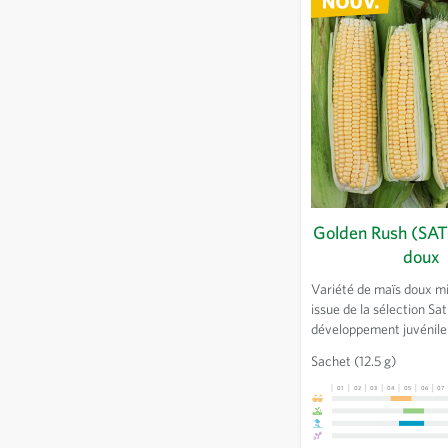
Golden Rush (SAT 
doux
Variété de maïs doux m
issue de la sélection Sa
développement juvénile
croissance, feuilles vig
Sachet
(12.5 g)
épis cylindriques prése
pointe bien remplie.
01
02
03
04
05
06
07