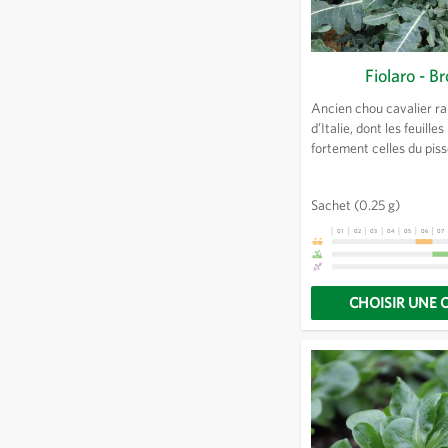
Fiolaro - Br
Ancien chou cavalier rar
d’Italie, dont les feuille
fortement celles du piss
tendres tiges sont délic
cuites. Goût plutôt sua
Sachet
(0.25 g)
rappelant celui du chou.
comme des brocolis trad
01
02
03
04
05
06
07
CHOISIR UNE 