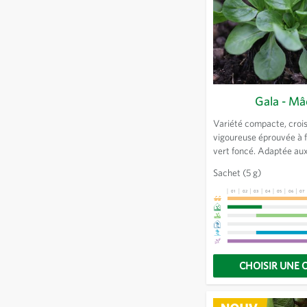
Gala - Mâ
Variété compacte, croi
vigoureuse éprouvée à f
vert foncé. Adaptée au
précoces et à la culture
Sachet
(5 g)
l’année.
01
02
03
04
05
06
07
CHOISIR UNE 