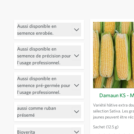
Passer à la liste des produits
Aussi disponible en
Filtrer
semence enrobée.
Aussi disponible en
semence de précision pour
Filtrer
l'usage professionnel.
Aussi disponible en
semence pré-germée pour
Filtrer
l'usage professionnel.
Damaun KS - M
Variété hâtive extra do
aussi comme ruban
sélection Sativa. Les gr
Filtrer
présemé
jaunes peuvent être réc
jours après le semis. Po
Sachet
(12.5 g)
durée de récolte, il est 
Bioverita