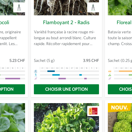
ocoli
Flamboyant 2 - Radis
Floreal
e, originaire
Variété française à racine rouge mi-
Batavia verte
s rappellent
longue au bout arrondi blanc. Culture
toute la saison
enlit. Les
rapide. Récolter rapidement pour
champ. Croiss
ieuses crues ou
éviter qu'il ne creuse.
pomme ferme,
ve et épicé que
feuilles croqua
5.23 CHF
Sachet
(5 g)
3.95 CHF
Sachet
(0.25 
 Culture
très robuste.
itionnels.
08
09
10
11
12
13
01
02
03
04
05
06
07
08
09
10
11
12
13
01
02
03
0
OPTION
CHOISIR UNE OPTION
CHOIS