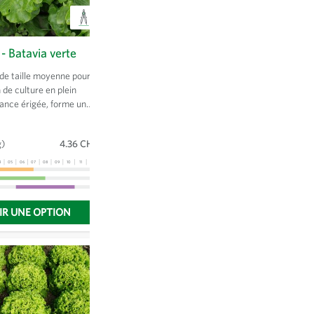
 - Batavia verte
Forellenschluss - Laitue
romaine
 de taille moyenne pour
 de culture en plein
Laitue romaine aux feuilles fermes
ance érigée, forme une
tachetées brun-rouge. Têtes érigées
 semi-ouverte aux
et compactes. Forme semblable à la
ntes. Bord des feuilles
laitue St-Blaise.
g)
4.36 CHF
Sachet
(1.25 g)
4.36 CHF
4
05
06
07
08
09
10
11
12
13
01
02
03
04
05
06
07
08
09
10
11
12
13
IR UNE OPTION
CHOISIR UNE OPTION