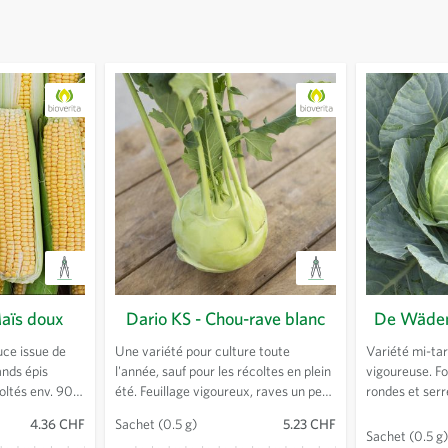
aïs doux
Dario KS - Chou-rave blanc
De Wäden
uce issue de
Une variété pour culture toute
Variété mi-ta
ands épis
l'année, sauf pour les récoltes en plein
vigoureuse. 
oltés env. 90
été. Feuillage vigoureux, raves un peu
rondes et serr
ur optimiser la
plates, tendres au collet bien marqué.
pour la choucr
4.36 CHF
Sachet
(0.5 g)
5.23 CHF
intéressant de
A maturité une petite semaine après
Sachet
(0.5 g)