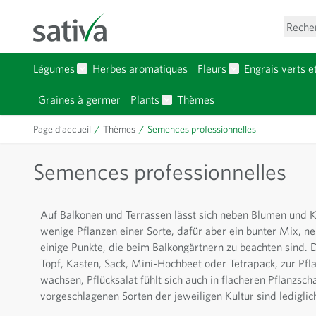
Allez au contenu
Reche
Légumes
Herbes aromatiques
Fleurs
Engrais verts e
Afficher le sous-menu pour la catégorie Légumes
Afficher le sous-
Graines à germer
Plants
Thèmes
Afficher le sous-menu pour la c
Page d’accueil
/
Thèmes
/
Semences professionnelles
Semences professionnelles
Auf Balkonen und Terrassen lässt sich neben Blumen und 
wenige Pflanzen einer Sorte, dafür aber ein bunter Mix, n
einige Punkte, die beim Balkongärtnern zu beachten sind. De
Topf, Kasten, Sack, Mini-Hochbeet oder Tetrapack, zur P
wachsen, Pflücksalat fühlt sich auch in flacheren Pflanzsc
vorgeschlagenen Sorten der jeweiligen Kultur sind lediglic