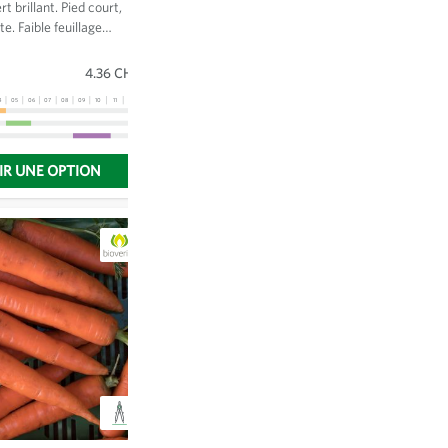
rondes brillantes, vert tendre. Pour
t brillant. Pied court,
culture plein champ et sous abri. A
e. Faible feuillage
Sachet
(5 g)
4.36 CHF
maturité une semaine avant la variété
xcellente qualité de
Vit.
01
02
03
04
05
06
07
08
09
10
11
12
13
4.36 CHF
4
05
06
07
08
09
10
11
12
13
IR UNE OPTION
CHOISIR UNE OPTION