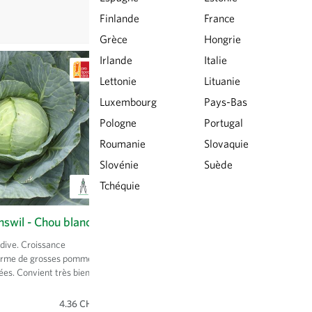
Finlande
France
Grèce
Hongrie
Irlande
Italie
Lettonie
Lituanie
Luxembourg
Pays-Bas
Pologne
Portugal
Roumanie
Slovaquie
Slovénie
Suède
Tchéquie
swil - Chou blanc
Deliva (SAT 46) - Carotte
rdive. Croissance
Carotte de type nantaise, issue de la
Forme de grosses pommes
sélection Sativa, à calibrage
ées. Convient très bien
homogène et offrant un bon
oute.
rendement. Racines lisses et
savoureuses. Carotte à laver et pour
4.36 CHF