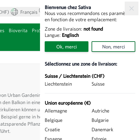
Bienvenue chez Sativa
CHF)
Français
Mon compte
Voir le panier
Nous vous recommandons ces paramètres
en fonction de votre emplacement:
Zone de livraison:
not found
es
Bioverita
ProSpecieRara
Bulbes de fleurs
Langue:
Englisch
gorie Agriculture
Afficher le sous-
Ok, merci
Non, merci
Sélectionnez une zone de livraison:
Suisse / Liechtenstein (CHF)
Liechtenstein
Suisse
von Urban Gardening finden einige
 den Balkon in eine grüne Oase. Es gibt
Union européenne (€)
 zirkulieren können und das Gefäss, also
Allemagne
Autriche
 Beispiel gerne in hohen Gefässen
Belgique
Bulgarie
latzsparende Pflanzen fallen. Die hier
Croatie
Danemark
führt.
Espagne
Estonie