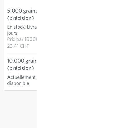
5.000 graines
117.07 CHF
(précision)
AJOUTER AU PANIER
En stock
:
Livraison 2-4
jours
Prix par
1000k:
23.41 CHF
10.000 graines
(précision)
Actuellement non
disponible
hors
frais de port
, TVA comprise