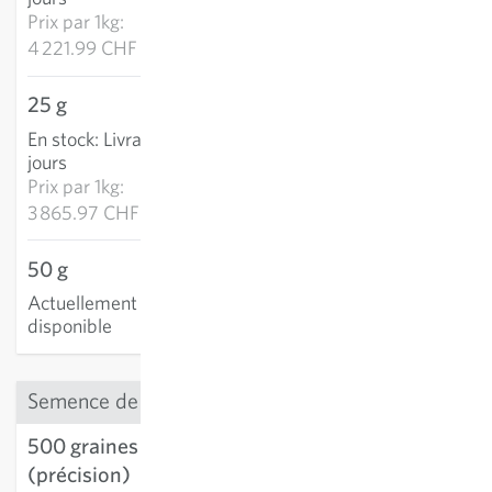
Prix par
1kg:
4 221.99 CHF
25 g
96.65 CHF
En stock
:
Livraison 2-4
AJOUTER AU PANIER
jours
Prix par
1kg:
3 865.97 CHF
50 g
Actuellement non
disponible
Semence de précision
500 graines
18.93 CHF
(précision)
AJOUTER AU PANIER