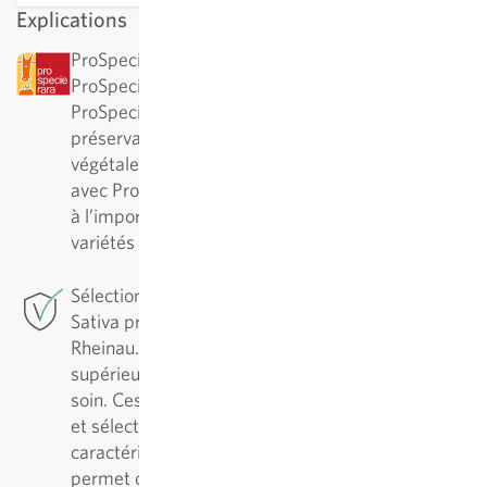
Explications
ProSpecieRara : cette variété a été désignée par
ProSpecieRara comme variété rare ou ancienne.
ProSpecieRara est une fondation pour la
préservation de la diversité des variétés
végétales rares. En collaboration à long terme
avec ProSpecieRara, Sativa participe activement
à l’importante préservation et au soin de ces
variétés traditionnelles.
Sélection de conservation : Pour cette variété,
Sativa pratique la sélection de conservation à
Rheinau. Pour assurer une variété de qualité
supérieure, il est essentiel de l’entretenir avec
soin. Ces variétés sont régulièrement reproduites
et sélectionnées en fonction de leurs
caractéristiques positives. Cette démarche
permet de les améliorer continuellement et de les