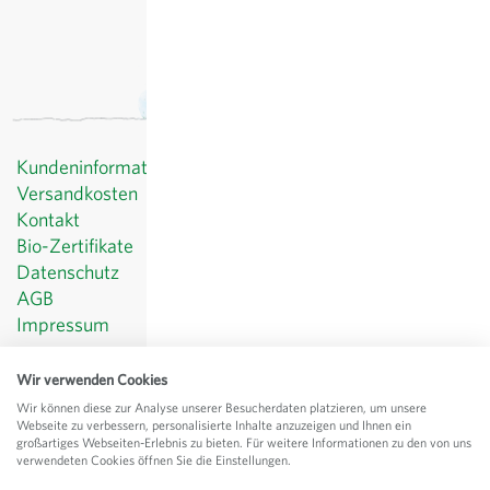
Kundeninformationen
Versandkosten
Kontakt
Bio-Zertifikate
Datenschutz
AGB
Impressum
© Sativa Rheinau AG
Wir verwenden Cookies
Chorbstrasse 43
Wir können diese zur Analyse unserer Besucherdaten platzieren, um unsere
CH-8462 Rheinau
Webseite zu verbessern, personalisierte Inhalte anzuzeigen und Ihnen ein
großartiges Webseiten-Erlebnis zu bieten. Für weitere Informationen zu den von uns
Alle Preise
exkl.
Versand
, inkl. MWST
verwendeten Cookies öffnen Sie die Einstellungen.