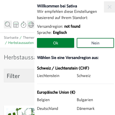
Zum Inhalt springen
Willkommen bei Sativa
Wir empfehlen diese Einstellungen
basierend auf Ihrem Standort:
Versandregion:
not found
Sprache:
Englisch
Startseite
/
Themen
/
Herbstaussaaten
/
Herbstaussaaten Gründüngungen
Ok
Nein
Herbstaussaaten Gründüngungen
Wählen Sie eine Versandregion aus:
Schweiz / Liechtenstein (CHF)
Filter
Liechtenstein
Schweiz
Europäische Union (€)
Belgien
Bulgarien
Deutschland
Dänemark