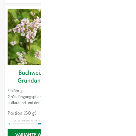
Bodenfruchtbarkeit fördert.
Buchweizen -
Dominanzgemenge -
Gründüngung
Gründüngung
Einjährige
Schnellwüchsige und stark
Gründüngungspflanze. Rasch
deckende Mischung für frühe
auflaufend und den Boden
Saattermine. Kurze
bedeckend. Begrenzt wüchsig
Wachstumszeit unter sieben
Portion
(50 g)
CHF 4.36
und standfest. Ca. 80 cm hoch.
Wochen. Keimt auch auf
1 kg
CHF 16.01
trockenen Böden.
01
02
03
04
05
06
07
08
09
10
11
12
13
VARIANTE WÄHLEN
VARIANTE WÄHLEN