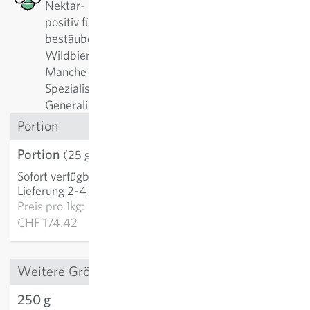
Nektar- bzw. Pollenangebot, welches besonders
positiv für Bienen, Wildbienen oder andere
bestäubende Insekten ist. Es gibt alleine bei
Wildbienen über 500 verschiedene Arten.
Manche Pflanzen werden am liebsten von
Spezialisten angeflogen, manche am liebsten von
Generalisten.
Portion
Portion
CHF 4.36
(25 g)
Sofort verfügbar
:
IN DEN WARENKORB
Lieferung 2-4 Tage
Preis pro
1kg:
CHF 174.42
Weitere Grössen
250 g
CHF 8.26