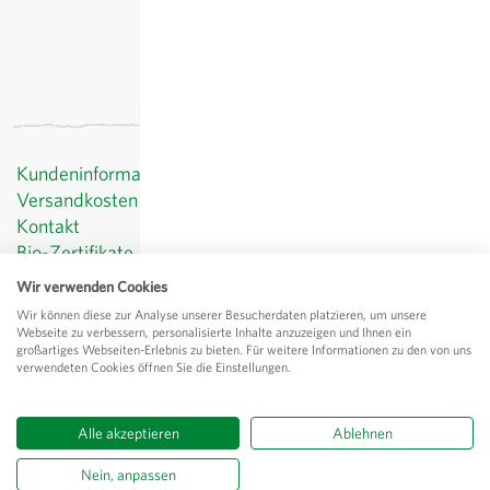
Kundeninformationen
Versandkosten
Kontakt
Bio-Zertifikate
Datenschutz
Wir verwenden Cookies
AGB
Wir können diese zur Analyse unserer Besucherdaten platzieren, um unsere
Impressum
Webseite zu verbessern, personalisierte Inhalte anzuzeigen und Ihnen ein
großartiges Webseiten-Erlebnis zu bieten. Für weitere Informationen zu den von uns
© Sativa Rheinau AG
verwendeten Cookies öffnen Sie die Einstellungen.
Chorbstrasse 43
CH-8462 Rheinau
Alle akzeptieren
Ablehnen
Alle Preise
exkl.
Versand
, inkl. MWST
Nein, anpassen