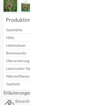
View larger image
View larger image
View larger image
Produktinformation
Saatstärke
1.8 kg/100m²
Höhe
70 cm
Lebensdauer
mehrjährig
Bienenweide
ja
Überwinterung
ja
Lateinischer Name
Onobrychis viciifolia
Nährstoffbedarf
Düngung unnötig
Saattiefe
2-3 cm
Erläuterungen
Bienenfreundlich: Diese Pflanze hat ein gutes