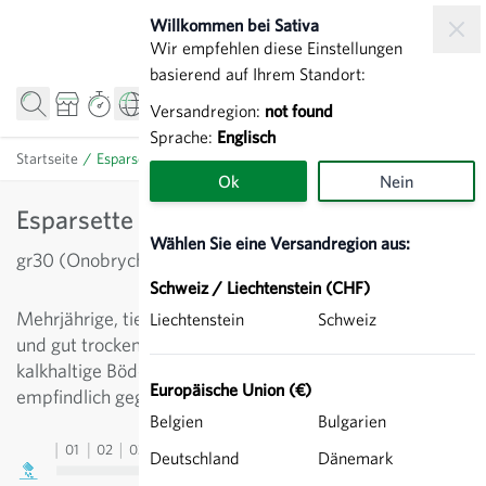
Zum Inhalt springen
Willkommen bei Sativa
Wir empfehlen diese Einstellungen
basierend auf Ihrem Standort:
Versandregion:
not found
Sprache:
Englisch
Startseite
/
Esparsette - Gründüngung
Ok
Nein
Esparsette - Gründüngung
Wählen Sie eine Versandregion aus:
gr30 (Onobrychis viciifolia)
Schweiz / Liechtenstein (CHF)
Mehrjährige, tiefwurzelnde Leguminose, anspruchslos
Liechtenstein
Schweiz
und gut trockenheitsverträglich. Geeignet für magere,
kalkhaltige Böden. Verbessert die Bodenstruktur und ist
Europäische Union (€)
empfindlich gegen Staunässe.
Belgien
Bulgarien
01
02
03
04
05
06
07
08
09
10
11
12
13
Deutschland
Dänemark