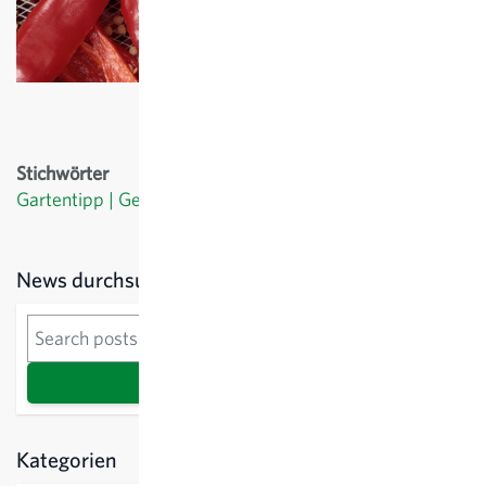
Stichwörter
Gartentipp
Gemüse
Rezepte
Sidebar
News durchsuchen
News durchsuchen
Suche
Kategorien