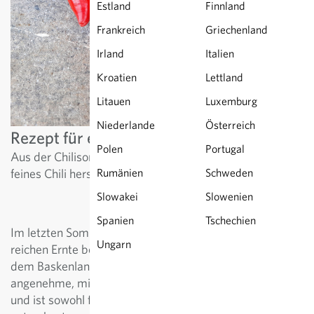
Estland
Finnland
Frankreich
Griechenland
Irland
Italien
Kroatien
Lettland
Litauen
Luxemburg
Niederlande
Österreich
Rezept für ein feines Chilipulver
Polen
Portugal
Aus der Chilisorte Gorria lässt sich ganz einfach ein sehr
feines Chili herstellen.
Rumänien
Schweden
Slowakei
Slowenien
Spanien
Tschechien
Im letzten Sommer hat uns die Chili Gorria mit einer
Ungarn
reichen Ernte beschenkt. Diese traditionelle Sorte aus
dem Baskenland erfreut mit grossen Früchten, die eine
angenehme, milde Schärfe haben. Sie schmeckt fruchtig
und ist sowohl frisch in Sossen köstlich aber auch