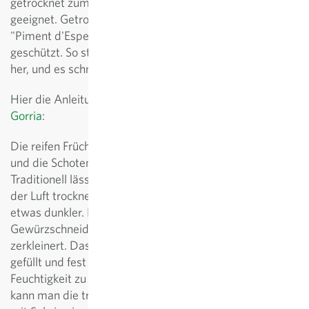
getrocknet zum Würzen von Speisen wunderbar
geeignet. Getrocknet und gemahlen ist Gorria auch als
"Piment d'Espelette" bekannt. Dieser Name ist regional
geschützt. So stellen wir unser Piment eben namenlos
her, und es schmeckt trotzdem gut.
Hier die Anleitung für ein Chilipulver aus der
Chilisorte
Gorria
:
Die reifen Früchte werden geerntet, die Kerne entfernt
und die Schoten z. B. im Dörrautomaten getrocknet.
Traditionell lässt man die Früchte etwa einen Monat an
der Luft trocknen. Sie reifen dann nach und werden
etwas dunkler. Die trockenen Früchte werden in einem
Gewürzschneider oder einem Universalmixer fein
zerkleinert. Das schöne rote Pulver wird dann in Gläser
gefüllt und fest verschlossen, da es dazu tendiert,
Feuchtigkeit zu ziehen und klebrig zu werden. Natürlich
kann man die trockenen Früchte auch z.B. zusammen