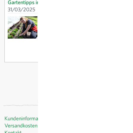
Gartentipps im April: Jäten, Säen, Schneiden
31/03/2025
Robuste Vielfalt im Salatregal
02/09/2024
Gartentipps im März:
Jetzt gehts los!
26/02/2025
Kundeninformationen
Versandkosten
Kontakt