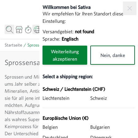
Direkt zum Inhalt
Willkommen bei Sativa
Wir empfehlen für Ihren Standort diese
Einstellung:
Versandgebiet:
not found
Sprache:
Englisch
Startseite
/
Sprossensamen
Weiterleitung
Nein, danke
akzeptieren
Sprossensamen
Select a shipping region:
Sprossen und Microgreens lassen sich ganz einfach und rund
ums Jahr selber ziehen. Rasch wachsend, reich an Vitaminen,
Schweiz / Liechtenstein (CHF)
Mineralien, Antioxidantien und essentiellen Aminosäuren sind
sie für all jene interessant, die sich bewusst ernähren
Liechtenstein
Schweiz
möchten. Aufgrund ihrer günstigen
Nährstoffzusammensetzung liegen Sprossen und Microgreens
Europäische Union (€)
als wahres Superfood im Trend. Nicht zuletzt ist ihr
Keimprozess für Groß und Klein spannend mitzuverfolgen.
Belgien
Bulgarien
Der Unterschied zwischen Sprossen und Microgreens:
Deutschland
Dänemark