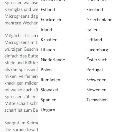
Sprossen wachsen ohne Substrat, zum Beispiel in einem
Keimglas und werden schon nach wenigen Tagen geerntet.
Estland
Finnland
Microgreens dagegen gedeihen bis zur Ernte für ein bis
Frankreich
Griechenland
mehrere Wochen in Substrat, beispielsweise Anzuchterde.
Irland
Italien
Möglichst frisch und ungekocht verfeinern Sprossen sowie
Kroatien
Lettland
Microgreens mit ihrem milden über aromatisch bis scharf-
würzigen Geschmack Salate, Suppen, Smoothies oder ganz
Litauen
Luxemburg
einfach das Butterbrot. Bei Microgreens werden nur die zarten
Niederlande
Österreich
Stiele und Blätter verspeist. Ihr Geschmack ist meist intensiver
als die Sprossenform. Sie lassen sich sehr gut in Smoothies
Polen
Portugal
mixen, verfeinern und verschönern Speisen. Sprossen sind
Rumänien
Schweden
knackiger, milder und ebenfalls vielseitig in salzigen und
teilweise auch süssen Speisen einsetzbar. Zu den milden
Slowakei
Slowenien
Sprossen zählen Alfalfa, Linse, Rotklee oder Mungobohne.
Spanien
Tschechien
Mittelscharf schmecken Bockshornklee oder Kohlrabi. Richtig
Ungarn
scharf ist zum Beispiel Rettich.
Saatgut im Keimglas für einige Stunden in Wasser einweichen.
Die Samen bzw. Keimlinge mindestens zweimal täglich mit