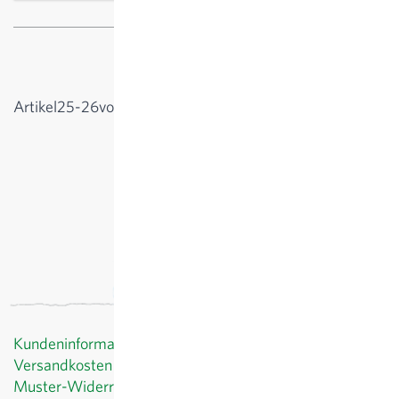
1
2
Seite
Sie lesen gerade die Seite
Anzeigen
Artikel
25
-
26
von
26
Kundeninformationen
Versandkosten
Muster-Widerrufsformular