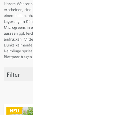
klarem Wasser spülen. Sobald die ersten Keimblätter
erscheinen, sind die Sprossen erntereif. Das Glas sollte an
einem hellen, aber nicht sonnigen und warmen Ort stehen. Bei
Lagerung im Kühlschrank sind Sprossen einige Tage haltbar.
Microgreens in einer Anzuchtschale mit Substrat eher dicht
aussäen ggf. leicht mit Erde bedecken und vorsichtig
andrücken. Mittels Sprühflasche regelmässig wässern.
Dunkelkeimende Samen sollten dunkel stehen. Sobald die
Keimlinge spriessen, wachsen lassen, bis sie das erste
Blattpaar tragen. Zur Ernte direkt über der Erde abschneiden.
Filter