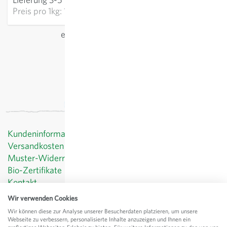
Preis pro
1kg: 154,22 €
exkl.
Versand
, inkl. MwSt.
des Lieferlandes
Kundeninformationen
Versandkosten
Muster-Widerrufsformular
Bio-Zertifikate
Kontakt
Datenschutz
Wir verwenden Cookies
AGB
Wir können diese zur Analyse unserer Besucherdaten platzieren, um unsere
Impressum
Webseite zu verbessern, personalisierte Inhalte anzuzeigen und Ihnen ein