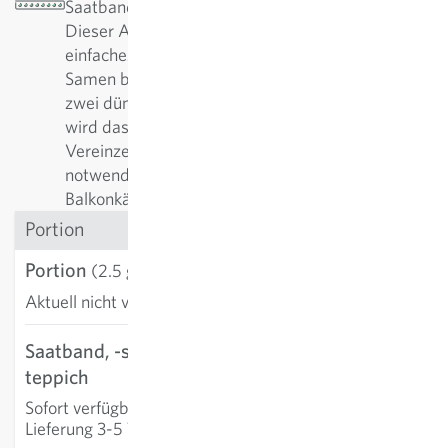
Saatband (Portionsinhalt: 1 Saatband à 5m):
Dieser Artikel ist in einer speziellen Form für
einfaches Gärtnern verfügbar. Hier sind die
Samen bereits im richtigen Abstand zwischen
zwei dünnen Trägerpapieren fixiert. Zur Aussaat
wird das direkt in die Erde gelegt. Ein lästiges
Vereinzeln oder Pikieren ist nicht mehr
notwendig. Je nach Sorte gibt es Formen für
Balkonkästen, Töpfe oder eine Reihenaussaat.
Portion
Portion
(2.5 g)
Aktuell nicht verfügbar
Saatband, -scheibe, -
3,62 €
teppich
IN DEN WARENKORB
Sofort verfügbar
:
Lieferung 3-5 Tage