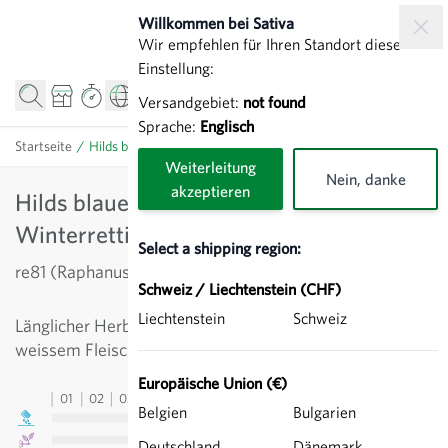
Direkt zum Inhalt
Willkommen bei Sativa
Wir empfehlen für Ihren Standort diese
Einstellung:
Versandgebiet:
not found
Sprache:
Englisch
Startseite
/
Hilds blauer Herbst und Winter - Winterrettich
Weiterleitung
Nein, danke
akzeptieren
Hilds blauer Herbst und Winter -
Winterrettich
Select a shipping region:
re81 (Raphanus sativus)
Schweiz / Liechtenstein (CHF)
Liechtenstein
Schweiz
Länglicher Herbstrettich mit violetter Rinde und
weissem Fleisch. Gute Lagerfähigkeit.
Europäische Union (€)
01
02
03
04
05
06
07
08
09
10
11
12
13
Belgien
Bulgarien
Deutschland
Dänemark