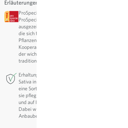
Erläuterungen
ProSpecieRara: Diese Sorte wurde von
ProSpecieRara als seltene bzw. alte Sorte
ausgezeichnet. ProSpecieRara ist eine Stiftung,
die sich für den Erhalt der Vielfalt von seltenen
Pflanzensorten einsetzt. In langjähriger
Kooperation mit ProSpecieRara ist Sativa aktiv in
der wichtigen Erhaltung und Pflege dieser
traditionellen Sorten.
Erhaltungszüchtung: Für diese Sorte betreibt
Sativa in Rheinau die Erhaltungszüchtung. Um
eine Sorte in hoher Qualität zu sichern, muss man
sie pflegen. Regelmässig werden sie nachgebaut
und auf Ihre positiven Eigenschaften selektiert.
Dabei werden die Sorten fortlaufend den
Anbaubedingungen angepasst und verbessert.