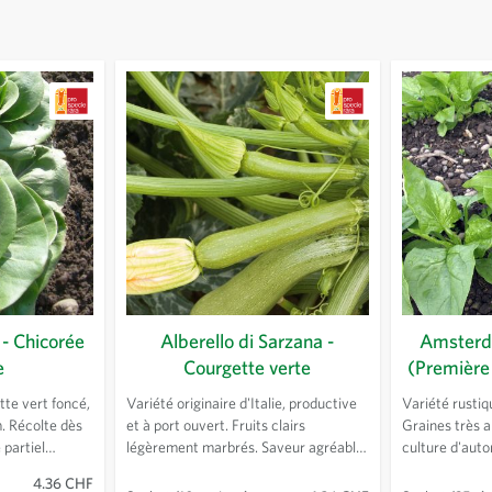
- Chicorée
Alberello di Sarzana -
Amsterd
e
Courgette verte
(Première 
tte vert foncé,
Variété originaire d'Italie, productive
Variété rustiq
. Récolte dès
et à port ouvert. Fruits clairs
Graines très a
 partiel
légèrement marbrés. Saveur agréable
culture d'aut
récolte. A
et chair délicate.
précoce sous a
4.36 CHF
ès la formation
mi-novembre ou de fin d