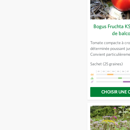
Bogus Fruchta K
de balc
Tomate compacte à cro
déterminée poussant ju
Convient particulièreme
balcons. Des fruits sav
Sachet
(25 graines)
résistants à l’éclatemen
récole régulière de fruits
01
02
03
04
05
06
07
petits, dans un petit es
CHOISIR UNE 