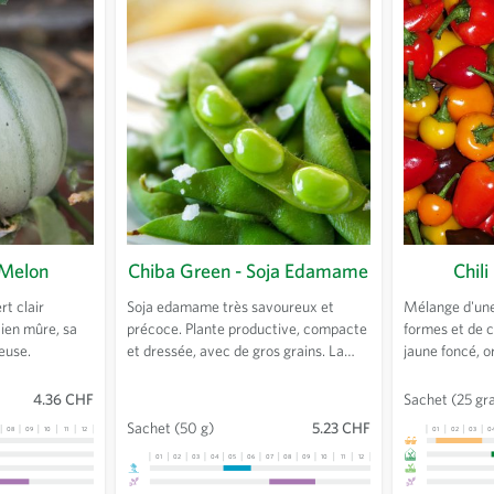
 Melon
Chiba Green - Soja Edamame
Chili
rt clair
Soja edamame très savoureux et
Mélange d'une
Bien mûre, sa
précoce. Plante productive, compacte
formes et de c
voureuse.
et dressée, avec de gros grains. La
jaune foncé, o
récolte est agréable car les gros
lumineux. Chil
grains mûrissent uniformément.
culture en ple
4.36 CHF
Sachet
(25 gr
Savoureux cuits à la vapeur ou séchés.
gustative nor
Sachet
(50 g)
5.23 CHF
08
09
10
11
12
13
01
02
03
0
01
02
03
04
05
06
07
08
09
10
11
12
13