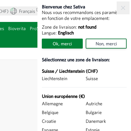
Bienvenue chez Sativa
CHF)
Français
Mon compte
Voir le panier
Nous vous recommandons ces paramètres
en fonction de votre emplacement:
Zone de livraison:
not found
es
Bioverita
ProSpecieRara
Bulbes de fleurs
Langue:
Englisch
gorie Agriculture
Afficher le sous-
Ok, merci
Non, merci
Sélectionnez une zone de livraison:
Suisse / Liechtenstein (CHF)
Liechtenstein
Suisse
Union européenne (€)
Allemagne
Autriche
Belgique
Bulgarie
Croatie
Danemark
Espagne
Estonie