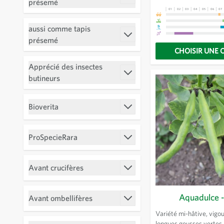
Filtrer
présemé
de la rosette pour évite
01
02
03
04
05
06
07
amertume trop marqué
aussi comme tapis
Filtrer
présemé
CHOISIR UNE 
Apprécié des insectes
Filtrer
butineurs
Bioverita
Filtrer
ProSpecieRara
Filtrer
Avant crucifères
Filtrer
Aquadulce -
Avant ombellifères
Filtrer
Variété mi-hâtive, vigo
longues gousses vertes