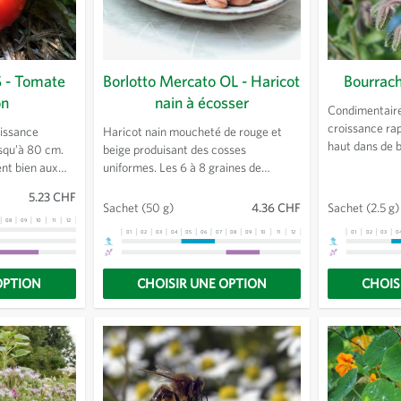
S - Tomate
Borlotto Mercato OL - Haricot
Bourrac
on
nain à écosser
Condimentaire
croissance rap
issance
Haricot nain moucheté de rouge et
haut dans de 
squ’à 80 cm.
beige produisant des cosses
Utilisation des
nt bien aux
uniformes. Les 6 à 8 graines de
salade. Excelle
oureux et
chaque gousse sont rondes et
5.23 CHF
jusqu'aux gelé
t. Pour une
brillantes avec des rayures rouges.
Sachet
(50 g)
4.36 CHF
Sachet
(2.5 g)
 frais, plus
Plante vigoureuse au port érigé, à
08
09
10
11
12
13
01
02
03
04
05
06
07
08
09
10
11
12
13
01
02
03
0
pace.
maturation uniforme et tolérante à la
chaleur.
OPTION
CHOISIR UNE OPTION
CHOIS