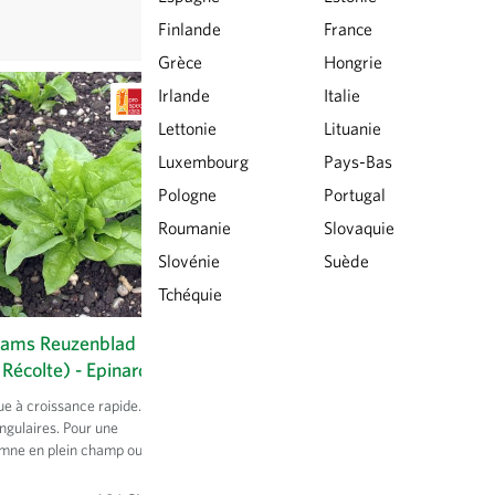
Finlande
France
Grèce
Hongrie
Irlande
Italie
Lettonie
Lituanie
Luxembourg
Pays-Bas
Pologne
Portugal
Roumanie
Slovaquie
Slovénie
Suède
Tchéquie
ams Reuzenblad
Aneth - Aromatiques
Récolte) - Epinard
Herbe condimentaire aux utilisations
multiples. Le semis direct est
ue à croissance rapide.
recommandé. Protéger les jeunes
ngulaires. Pour une
cultures des limaces. Eviter de cultiver
omne en plein champ ou
trop souvent à la même place.
bri. Semis de mi-août à
écembre à