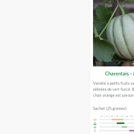
Charentais -
Variété à petits fruits ve
zébrées de vert foncé. 
chair orange est sa
Sachet
(25 graines)
01
02
03
04
05
06
07