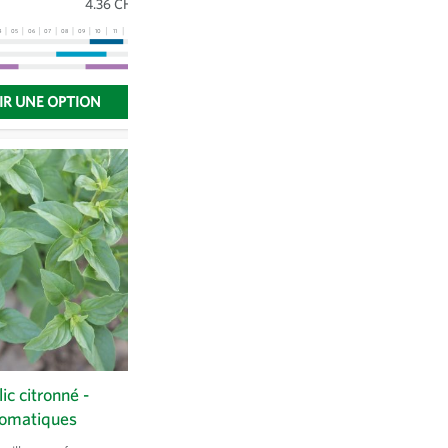
4.36 CHF
Sachet
(2.5 g)
3.95 CHF
4
05
06
07
08
09
10
11
12
13
01
02
03
04
05
06
07
08
09
10
11
12
13
IR UNE OPTION
CHOISIR UNE OPTION
lic citronné -
Betteraves multicolores -
omatiques
Betterave rouge