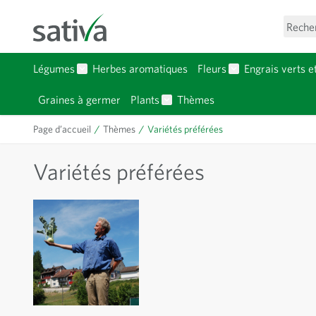
Allez au contenu
Reche
Légumes
Herbes aromatiques
Fleurs
Engrais verts e
Afficher le sous-menu pour la catégorie Légumes
Afficher le sous-
Graines à germer
Plants
Thèmes
Afficher le sous-menu pour la c
Page d’accueil
/
Thèmes
/
Variétés préférées
Variétés préférées