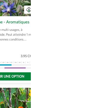
he - Aromatiques
Bright Lights - Côtes de bette
 multi-usages, à
Mélange de côtes fines et longues
ide. Peut atteindre 1 m
dans les tons rouges, oranges, roses,
bonnes conditions.
jaunes et blancs. Conservent leur
 feuilles et fleurs en
couleur à la cuisson. Attractif en
nte mellifère, fleurit
plate-bande et dans l'assiette.
Sachet
(2.5 g)
4.36 CHF
es.
3.95 CHF
01
02
03
04
05
06
07
08
09
10
11
12
13
4
05
06
07
08
09
10
11
12
13
IR UNE OPTION
CHOISIR UNE OPTION