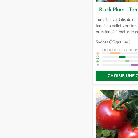
Black Plum - To
Tomate ovoïdale, de co
foncé au collet vert fon
brun foncé à maturité c
Résistante à l'éclateme
Sachet
(25 graines)
rendement et croissanc
01
02
03
04
05
06
07
CHOISIR UNE 