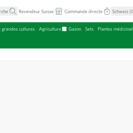
rche
Revendeur Suisse
Commande directe
Schweiz (
t grandes cultures
Agriculture
Gazon
Sets
Plantes médicinal
menu pour la catégorie Fleurs
Afficher le sous-menu pour la caté
atégorie Plants