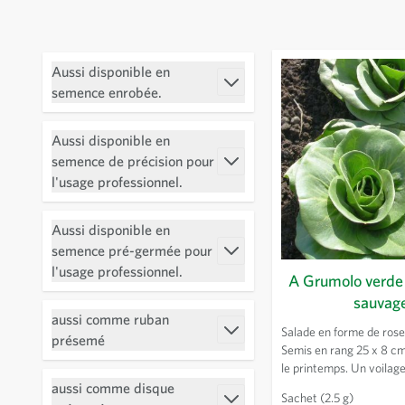
Passer à la liste des produits
Aussi disponible en
Filtrer
semence enrobée.
Aussi disponible en
semence de précision pour
Filtrer
l'usage professionnel.
Aussi disponible en
semence pré-germée pour
Filtrer
l'usage professionnel.
A Grumolo verde 
sauvag
aussi comme ruban
Salade en forme de rose
Filtrer
présemé
Semis en rang 25 x 8 cm
le printemps. Un voilage
permet d'échelonner la 
aussi comme disque
Sachet
(2.5 g)
cueillir de préférence d