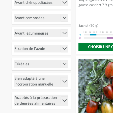
Avant chénopodiacées
gousse contient 7-9 gro
Filtrer
verdâtres qui devienne
en mûrissant. Fleurs bl
Avant composées
Filtrer
Sachet
(50 g)
Avant légumineuses
01
02
03
04
05
06
07
Filtrer
CHOISIR UNE 
Fixation de l’azote
Filtrer
Céréales
Filtrer
Bien adapté à une
Filtrer
incorporation manuelle
Adaptés à la préparation
Filtrer
de denrées alimentaires