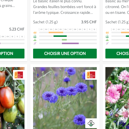
Le basilic italien le plus connu.
Basilic au mer
s grains
Grandes feuilles bombées vert foncé à
citronné. On 
nt brun-rouge
l'arôme typique. Croissance rapide
ou en tisane. 
anches.
lorsque la chaleur est suffisante,
vigoureuse. Ex
Sachet
(1.25 g)
3.95 CHF
Sachet
(1.25 g
relativement résistant. Cultiver par
Repiquer plusi
5.23 CHF
touffes ou isolément.
01
02
03
04
05
06
07
08
09
10
11
12
13
01
02
03
0
08
09
10
11
12
13
OPTION
CHOISIR UNE OPTION
CHOIS