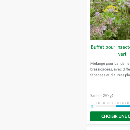
Buffet pour insect
vert
Mélange pour bande fle
brassicacées, avec diff
fabacées et d'autres pla
pour les insectes. Comp.
phacélie, tournesol, bou
amer, trèfle d'Alexandrie
Sachet
(50 g)
Perse, vesce d'été, serr
agripaume cardiaque, a
01
02
03
04
05
06
07
CHOISIR UNE 