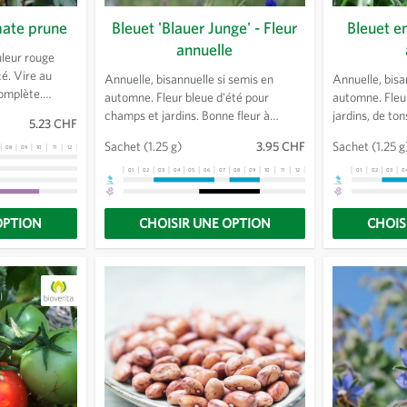
mate prune
Bleuet 'Blauer Junge' - Fleur
Bleuet e
annuelle
uleur rouge
cé. Vire au
Annuelle, bisannuelle si semis en
Annuelle, bisa
omplète.
automne. Fleur bleue d'été pour
automne. Fleu
nt. Bon
champs et jardins. Bonne fleur à
jardins, de ton
5.23 CHF
e vigoureuse.
couper, peu exigeante, attire de
Bonne fleur p
Sachet
(1.25 g)
3.95 CHF
Sachet
(1.25 g
08
09
10
11
12
13
nombreux insectes. Hauteur env. 80-
exigeante, at
120 cm.
insectes. Hau
01
02
03
04
05
06
07
08
09
10
11
12
13
01
02
03
0
OPTION
CHOISIR UNE OPTION
CHOIS