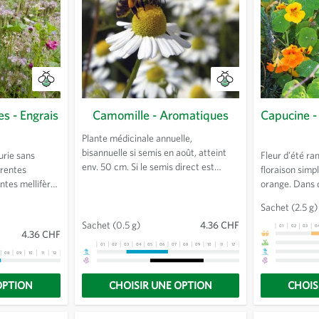
es - Engrais
Camomille - Aromatiques
Capucine 
Plante médicinale annuelle,
bisannuelle si semis en août, atteint
urie sans
Fleur d'été ra
env. 50 cm. Si le semis direct est
érentes
floraison simp
possible, le repiquage de plusieurs
ntes mellifères
orange. Dans d
plantules en godets est à
: sarrasin,
développent 
Sachet
(2.5 g)
recommander.
rrache, lupin
foliaire au dét
Sachet
(0.5 g)
4.36 CHF
, trèfle de
préférant la 
01
02
03
0
4.36 CHF
adelle,
01
02
03
04
05
06
07
08
09
10
11
12
13
neth, mauve.
08
09
10
11
12
13
OPTION
CHOISIR UNE OPTION
CHOIS