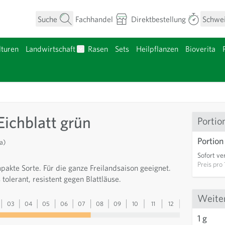
Suche
Fachhandel
Direktbestellung
Schwe
turen
Landwirtschaft
Rasen
Sets
Heilpflanzen
Bioverita
umen anzeigen
Untermenü für Kategorie Landwirtschaft a
nzgut anzeigen
Eichblatt grün
Portio
Portion
a)
Sofort ve
Preis pro
pakte Sorte. Für die ganze Freilandsaison geeignet.
tolerant, resistent gegen Blattläuse.
Weite
03
04
05
06
07
08
09
10
11
12
13
1 g