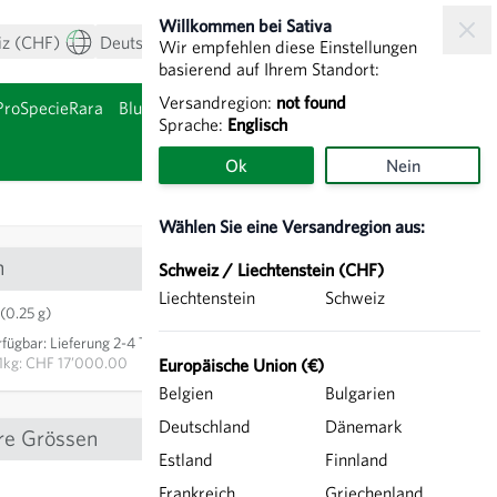
Willkommen bei Sativa
iz (CHF)
Deutsch
Mein Konto
Warenkorb
Wir empfehlen diese Einstellungen
basierend auf Ihrem Standort:
Versandregion:
not found
ProSpecieRara
Blumenzwiebeln & Knollen
Sprache:
Englisch
nzeigen
Untermenü für Kategor
Ok
Nein
Wählen Sie eine Versandregion aus:
n
Schweiz / Liechtenstein (CHF)
Liechtenstein
Schweiz
CHF 4.25
(0.25 g)
rfügbar
:
Lieferung 2-4 Tage
IN DEN WARENKORB
1kg: CHF 17’000.00
Europäische Union (€)
Belgien
Bulgarien
Deutschland
Dänemark
re Grössen
Estland
Finnland
Frankreich
Griechenland