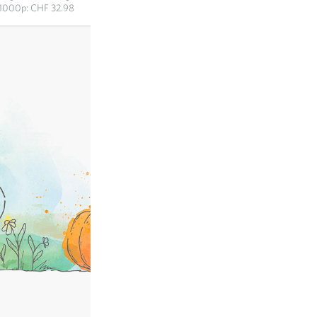
IN DEN WARENKORB
1000p: CHF 32.98
exkl.
Versand
, inkl. MWST