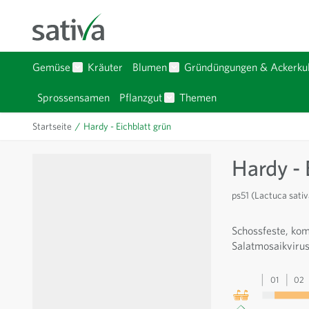
Zum Inhalt springen
Gemüse
Kräuter
Blumen
Gründüngungen & Ackerkul
Untermenü für Kategorie Gemüse anzeigen
Untermenü für Kategorie Bl
Sprossensamen
Pflanzgut
Themen
Untermenü für Kategorie Pfla
Startseite
/
Hardy - Eichblatt grün
Hardy - 
ps51 (Lactuca sativ
Schossfeste, kom
Salatmosaikvirus 
01
02