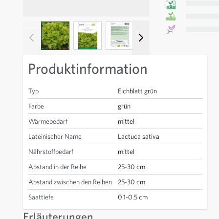
View larger image
View larger image
View larger image
View larger image
View larger
V
Produktinformation
Typ
Eichblatt grün
Farbe
grün
Wärmebedarf
mittel
Lateinischer Name
Lactuca sativa
Nährstoffbedarf
mittel
Abstand in der Reihe
25-30 cm
Abstand zwischen den Reihen
25-30 cm
Saattiefe
0.1-0.5 cm
Erläuterungen