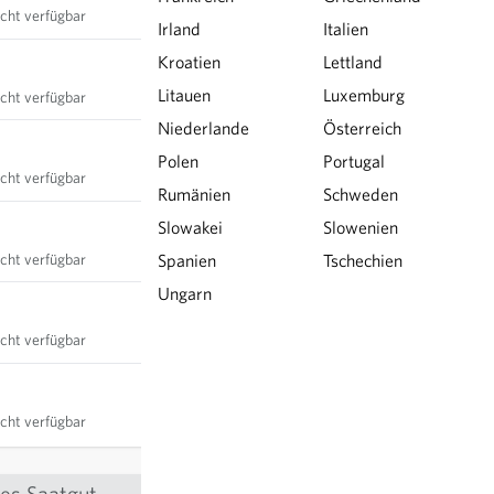
icht verfügbar
Irland
Italien
Kroatien
Lettland
Litauen
Luxemburg
icht verfügbar
Niederlande
Österreich
Polen
Portugal
icht verfügbar
Rumänien
Schweden
Slowakei
Slowenien
icht verfügbar
Spanien
Tschechien
Ungarn
icht verfügbar
icht verfügbar
rtes Saatgut