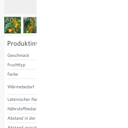
View larger image
View larger image
Produktinformation
Geschmack
süss
Fruchttyp
blockig
Farbe
gelb
hoch, gedeckter Anbau
Wärmebedarf
sinnvoll
Lateinischer Name
Capsicum annuum
Nährstoffbedarf
mittel-hoch
Abstand in der Reihe
50 cm
Abstand zwischen den