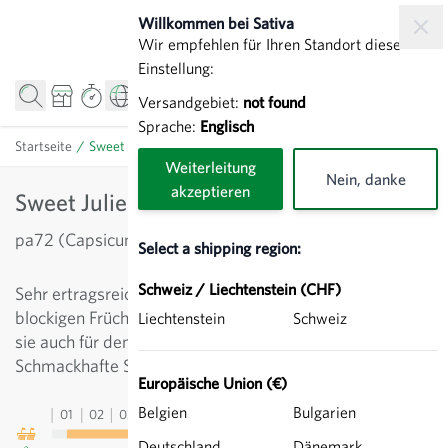
Direkt zum Inhalt
Willkommen bei Sativa
Wir empfehlen für Ihren Standort diese
Einstellung:
Versandgebiet:
not found
Sprache:
Englisch
Startseite
/
Sweet Julie - Paprika mild
Weiterleitung
Nein, danke
akzeptieren
Sweet Julie - Paprika mild
pa72 (Capsicum annuum)
Select a shipping region:
Schweiz / Liechtenstein (CHF)
Sehr ertragsreiche frühe Mini-Paprika. Die glänzenden,
blockigen Früchte reifen gelb ab. In warmen Lagen kann
Liechtenstein
Schweiz
sie auch für den Anbau im Freiland geeignet sein.
Schmackhafte Snackpaprika. Sorte aus Sativa-Züchtung.
Europäische Union (€)
Belgien
Bulgarien
01
02
03
04
05
06
07
08
09
10
11
12
13
Deutschland
Dänemark