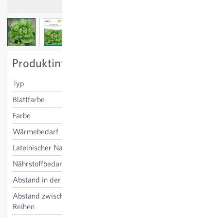
View larger image
View larger image
View larger image
Produktinformation
Typ
Frühsommer, Sommer
Blattfarbe
dunkelgrün
Farbe
grün
Wärmebedarf
niedrig
Lateinischer Name
Lactuca sativa
Nährstoffbedarf
mittel
Abstand in der Reihe
25-30 cm
Abstand zwischen den
25-30 cm
Reihen