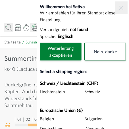
Direkt zum Inhalt
Willkommen bei Sativa
Wir empfehlen für Ihren Standort diese
Einstellung:
Versandgebiet:
not found
Sprache:
Englisch
Startseite
/
Summertime - Kopfsalat Freiland
Weiterleitung
Nein, danke
akzeptieren
Summertime - Kopfsalat Freiland
ks40 (Lactuca sativa)
Select a shipping region:
Schweiz / Liechtenstein (CHF)
Dunkelgrüne, robuste Sommersorte mit schönen
Köpfen. Auch bei Sommerhitze sehr erntesicher.
Liechtenstein
Schweiz
Widerstandsfähig gegen Blattrandnekrosen und
Salatmehltau.
Europäische Union (€)
Belgien
Bulgarien
01
02
03
04
05
06
07
08
09
10
11
12
13
Deutschland
Dänemark