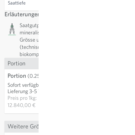
Saattiefe
0.1-0.5 cm
Erläuterungen
Saatgutpillen: Das Saatgut wird mit
mineralischen Füllstoffen umhüllt. Ziel ist es die
Grösse und Form zu vereinheitlichen um die
(technische) Aussaat zu erleichtern. Die
biokompatiblen Pillen werden als Stück verkauft.
Portion
Portion
3,21 €
(0.25 g)
Sofort verfügbar
:
IN DEN WARENKORB
Lieferung 3-5 Tage
Preis pro
1kg:
12.840,00 €
Weitere Grössen