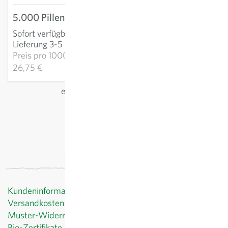
5.000 Pillen
133,75 €
Sofort verfügbar
:
IN DEN WARENKORB
Lieferung 3-5 Tage
Preis pro
1000p:
26,75 €
exkl.
Versand
, inkl. MwSt.
des Lieferlandes
Kundeninformationen
Versandkosten
Muster-Widerrufsformular
Bio-Zertifikate