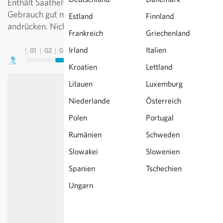
Enthält Saathelfer zur besseren Dosierung. Vor
Gebrauch gut mischen. Boden gut lockern, Saat nur
Estland
Finnland
andrücken. Nicht austrocknen lassen.
Frankreich
Griechenland
Irland
Italien
01
02
03
04
05
06
07
08
09
10
11
12
13
Kroatien
Lettland
Litauen
Luxemburg
Niederlande
Österreich
Polen
Portugal
Rumänien
Schweden
Slowakei
Slowenien
Spanien
Tschechien
Ungarn