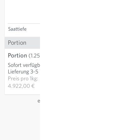
vulgare, Plantago lanceolata,
Clinopodium vulgare, Silene
dioica, Stachys officinalis)
Saattiefe
0-0.5 cm
Portion
Portion
6,15 €
(1.25 g)
Sofort verfügbar
:
IN DEN WARENKORB
Lieferung 3-5 Tage
Preis pro
1kg:
4.922,00 €
exkl.
Versand
, inkl. MwSt.
des Lieferlandes