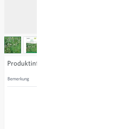
View larger image
View larger image
View larger image
Produktinformation
Nur zur Verwendung im
Bemerkung
Stadt- und Siedlungsbereich.
Gewöhnliche Schafgarbe,
Kleiner Odermennig,
Kriechender Günsel,
Buschwindröschen, Gemeine
Akelei, Gänseblümchen,
Pfirsichblättrige