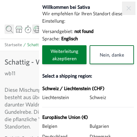
Direkt zum Inhalt
Willkommen bei Sativa
Wir empfehlen für Ihren Standort diese
Einstellung:
Versandgebiet:
not found
Sprache:
Englisch
Startseite
/
Schattig - Wildblumenmischung
Weiterleitung
Nein, danke
akzeptieren
Schattig - Wildblumenmischung
wb11
Select a shipping region:
Schweiz / Liechtenstein (CHF)
Diese Mischung für vorwiegend schattige Standorte
besteht aus über 15 verschiedenen Wildblumen,
Liechtenstein
Schweiz
darunter Waldnelke, Heilziest, Himmelsleiter,
Gundelrebe. Die Zusammenstellung fördert und erhält
Europäische Union (€)
die pflanzliche Vielfältigkeit an feucht-schattigen
Standorten.
Belgien
Bulgarien
Deutschland
Dänemark