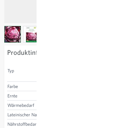
View larger image
View larger image
View larger image
Produktinformation
für Frühjahrsernte im
Typ
Überwinterungsanbau, roter
Radicchio Grumolo-Typ
Farbe
rot
Ernte
nach Überwinterung
Wärmebedarf
niedrig
Lateinischer Name
Cichorium intybus
Nährstoffbedarf
gering