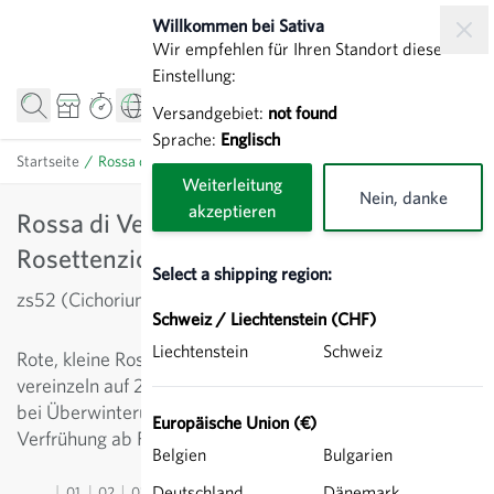
Direkt zum Inhalt
Willkommen bei Sativa
Wir empfehlen für Ihren Standort diese
Einstellung:
Versandgebiet:
not found
Sprache:
Englisch
Startseite
/
Rossa di Verona tardiva - Rosettenzichorie
Weiterleitung
Nein, danke
akzeptieren
Rossa di Verona tardiva -
Rosettenzichorie
Select a shipping region:
zs52 (Cichorium intybus)
Schweiz / Liechtenstein (CHF)
Liechtenstein
Schweiz
Rote, kleine Rosetten für frühe Ernten. Direktsaat im Juli,
vereinzeln auf 25 x 8 cm. Verpflanzung ist möglich. Beet
bei Überwinterung gut säubern, evtl. abmähen. Zur
Europäische Union (€)
Verfrühung ab Februar Vlies legen.
Belgien
Bulgarien
Deutschland
Dänemark
01
02
03
04
05
06
07
08
09
10
11
12
13