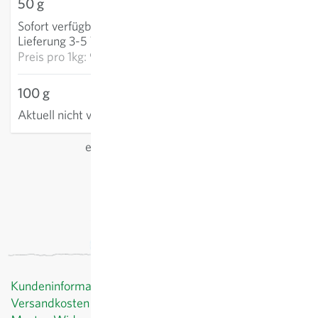
50 g
49,17 €
Sofort verfügbar
:
IN DEN WARENKORB
Lieferung 3-5 Tage
Preis pro
1kg: 983,33 €
100 g
Aktuell nicht verfügbar
exkl.
Versand
, inkl. MwSt.
des Lieferlandes
Kundeninformationen
Versandkosten