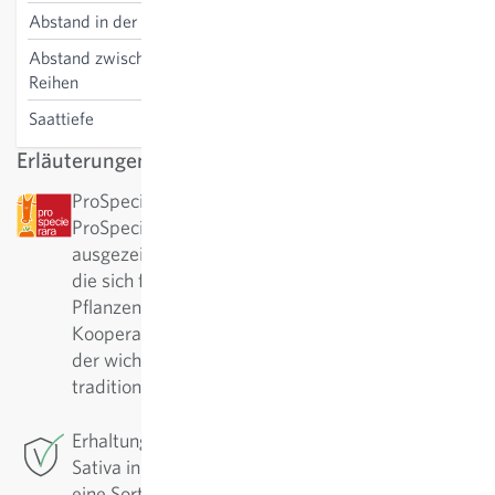
Abstand in der Reihe
10 cm
Abstand zwischen den
25 cm
Reihen
Saattiefe
1 cm
Erläuterungen
ProSpecieRara: Diese Sorte wurde von
ProSpecieRara als seltene bzw. alte Sorte
ausgezeichnet. ProSpecieRara ist eine Stiftung,
die sich für den Erhalt der Vielfalt von seltenen
Pflanzensorten einsetzt. In langjähriger
Kooperation mit ProSpecieRara ist Sativa aktiv in
der wichtigen Erhaltung und Pflege dieser
traditionellen Sorten.
Erhaltungszüchtung: Für diese Sorte betreibt
Sativa in Rheinau die Erhaltungszüchtung. Um
eine Sorte in hoher Qualität zu sichern, muss man