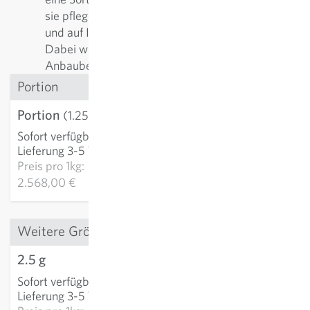
sie pflegen. Regelmässig werden sie nachgebaut
und auf Ihre positiven Eigenschaften selektiert.
Dabei werden die Sorten fortlaufend den
Anbaubedingungen angepasst und verbessert.
Portion
Portion
3,21 €
(1.25 g)
Sofort verfügbar
:
IN DEN WARENKORB
Lieferung 3-5 Tage
Preis pro
1kg:
2.568,00 €
Weitere Grössen
2.5 g
5,56 €
Sofort verfügbar
:
IN DEN WARENKORB
Lieferung 3-5 Tage