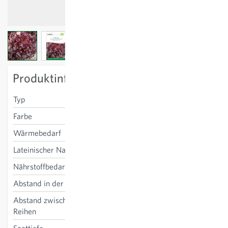
View larger image
View larger image
View larger image
View larger image
Produktinformation
Typ
Eichblatt rot
Farbe
rot
Wärmebedarf
niedrig
Lateinischer Name
Lactuca sativa
Nährstoffbedarf
mittel
Abstand in der Reihe
20 cm
Abstand zwischen den
25 cm
Reihen