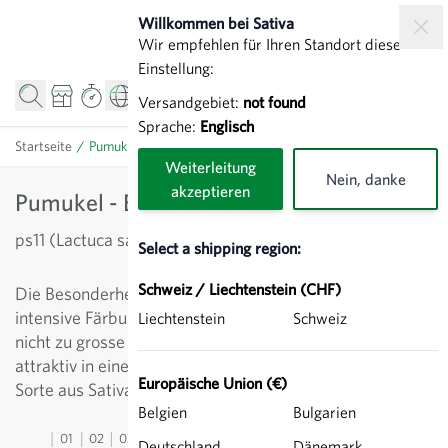
Direkt zum Inhalt
Willkommen bei Sativa
Wir empfehlen für Ihren Standort diese
Einstellung:
Versandgebiet:
not found
Sprache:
Englisch
Startseite
/
Pumukel - Eichblatt rot
Weiterleitung
Nein, danke
akzeptieren
Pumukel - Eichblatt rot
ps11 (Lactuca sativa)
Select a shipping region:
Schweiz / Liechtenstein (CHF)
Die Besonderheit von diesem Eichblattsalat ist die
intensive Färbung. Die Sorte bildet leuchtend weinrote,
Liechtenstein
Schweiz
nicht zu grosse Köpfe - ideal für kleine Haushalte oder
attraktiv in einer Mischung mit grünen Schnittsalaten.
Europäische Union (€)
Sorte aus Sativa-Züchtung.
Belgien
Bulgarien
01
02
03
04
05
06
07
08
09
10
11
12
13
Deutschland
Dänemark