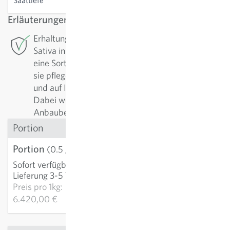
Saattiefe
0.1-0.5 cm
Erläuterungen
Erhaltungszüchtung: Für diese Sorte betreibt
Sativa in Rheinau die Erhaltungszüchtung. Um
eine Sorte in hoher Qualität zu sichern, muss man
sie pflegen. Regelmässig werden sie nachgebaut
und auf Ihre positiven Eigenschaften selektiert.
Dabei werden die Sorten fortlaufend den
Anbaubedingungen angepasst und verbessert.
Portion
Portion
3,21 €
(0.5 g)
Sofort verfügbar
:
IN DEN WARENKORB
Lieferung 3-5 Tage
Preis pro
1kg:
6.420,00 €