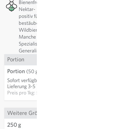
Bienenfreundlich: Diese Pflanze hat ein gutes
Nektar- bzw. Pollenangebot, welches besonders
positiv für Bienen, Wildbienen oder andere
bestäubende Insekten ist. Es gibt alleine bei
Wildbienen über 500 verschiedene Arten.
Manche Pflanzen werden am liebsten von
Spezialisten angeflogen, manche am liebsten von
Generalisten.
Portion
Portion
2,89 €
(50 g)
Sofort verfügbar
:
IN DEN WARENKORB
Lieferung 3-5 Tage
Preis pro
1kg: 57,78 €
Weitere Grössen
250 g
10,49 €