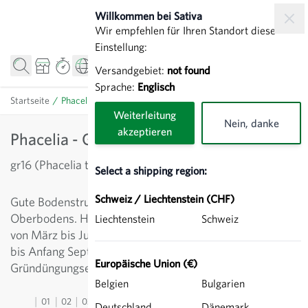
Direkt zum Inhalt
Willkommen bei Sativa
Wir empfehlen für Ihren Standort diese
Einstellung:
Versandgebiet:
not found
Sprache:
Englisch
Startseite
/
Phacelia - Gründüngung
Weiterleitung
Nein, danke
akzeptieren
Phacelia - Gründüngung
gr16 (Phacelia tanacetifolia)
Select a shipping region:
Schweiz / Liechtenstein (CHF)
Gute Bodenstruktur durch intensive Durchwurzelung des
Oberbodens. Hervorragende Bienenpflanze. Aussaaten
Liechtenstein
Schweiz
von März bis Juli kommen zur Blüte, spätere Aussaaten
bis Anfang September bringen ausschliesslich einen
Europäische Union (€)
Gründüngungseffekt.
Belgien
Bulgarien
01
02
03
04
05
06
07
08
09
10
11
12
13
Deutschland
Dänemark