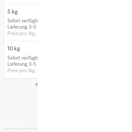
5 kg
108,93 €
Sofort verfügbar
:
IN DEN WARENKORB
Lieferung 3-5 Tage
Preis pro
1kg: 21,79 €
10 kg
186,34 €
Sofort verfügbar
:
IN DEN WARENKORB
Lieferung 3-5 Tage
Preis pro
1kg: 18,63 €
exkl.
Versand
, inkl. MwSt.
des Lieferlandes