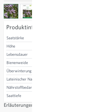
View larger image
View larger image
View larger image
View larger image
Produktinformation
Saatstärke
100-300 g/100m²
Höhe
60-80 cm
Lebensdauer
einjährig
Bienenweide
ja
Überwinterung
nein
Lateinischer Name
Phacelia tanacetifolia
Nährstoffbedarf
Düngung unnötig
Saattiefe
1-2 cm
Erläuterungen