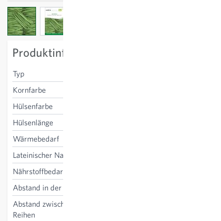
View larger image
View larger image
View larger image
Produktinformation
Typ
Buschbohne
Kornfarbe
beige
Hülsenfarbe
mittelgrün
Hülsenlänge
17-18 cm
Wärmebedarf
frostempfindlich
Lateinischer Name
Phaseolus vulgaris
Nährstoffbedarf
Düngung unnötig
Abstand in der Reihe
8-10 cm
Abstand zwischen den
40-60 cm
Reihen