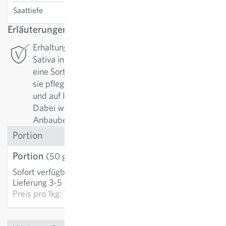
Saattiefe
2-3 cm
Erläuterungen
Erhaltungszüchtung: Für diese Sorte betreibt
Sativa in Rheinau die Erhaltungszüchtung. Um
eine Sorte in hoher Qualität zu sichern, muss man
sie pflegen. Regelmässig werden sie nachgebaut
und auf Ihre positiven Eigenschaften selektiert.
Dabei werden die Sorten fortlaufend den
Anbaubedingungen angepasst und verbessert.
Portion
Portion
3,58 €
(50 g)
Sofort verfügbar
:
IN DEN WARENKORB
Lieferung 3-5 Tage
Preis pro
1kg: 71,69 €