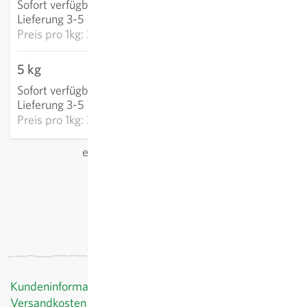
Sofort verfügbar
:
IN DEN WARENKORB
Lieferung 3-5 Tage
Preis pro
1kg: 35,80 €
5 kg
164,41 €
Sofort verfügbar
:
IN DEN WARENKORB
Lieferung 3-5 Tage
Preis pro
1kg: 32,88 €
exkl.
Versand
, inkl. MwSt.
des Lieferlandes
Kundeninformationen
Versandkosten