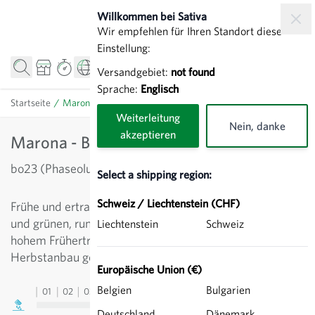
Direkt zum Inhalt
Willkommen bei Sativa
Wir empfehlen für Ihren Standort diese
Einstellung:
Versandgebiet:
not found
Sprache:
Englisch
Startseite
/
Marona - Buschbohne
Weiterleitung
Nein, danke
akzeptieren
Marona - Buschbohne
bo23 (Phaseolus vulgaris)
Select a shipping region:
Schweiz / Liechtenstein (CHF)
Frühe und ertragreiche Bohne mit beigefarbenem Korn
und grünen, rundovalen Hülsen. Sehr auflauffreudig mit
Liechtenstein
Schweiz
hohem Frühertrag, auch für den geschützten und
Herbstanbau geeignet.
Europäische Union (€)
Belgien
Bulgarien
01
02
03
04
05
06
07
08
09
10
11
12
13
Deutschland
Dänemark