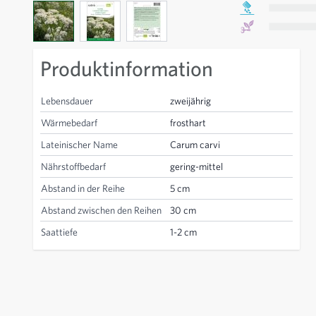
View larger image
View larger image
View larger image
Produktinformation
Lebensdauer
zweijährig
Wärmebedarf
frosthart
Lateinischer Name
Carum carvi
Nährstoffbedarf
gering-mittel
Abstand in der Reihe
5 cm
Abstand zwischen den Reihen
30 cm
Saattiefe
1-2 cm