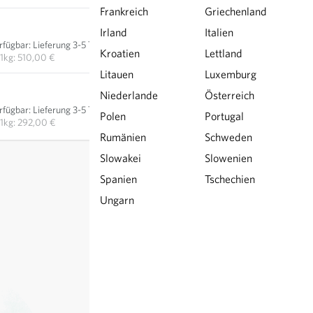
Frankreich
Griechenland
5,10 €
Irland
Italien
rfügbar
:
Lieferung 3-5 Tage
IN DEN WARENKORB
Kroatien
Lettland
1kg: 510,00 €
Litauen
Luxemburg
7,30 €
Niederlande
Österreich
rfügbar
:
Lieferung 3-5 Tage
Polen
IN DEN WARENKORB
Portugal
1kg: 292,00 €
Rumänien
Schweden
exkl.
Versand
, inkl. MwSt.
des Lieferlandes
Slowakei
Slowenien
Spanien
Tschechien
Ungarn