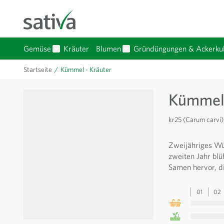
Direkt zum Inhalt
Gemüse
Kräuter
Blumen
Gründüngungen & Ackerkul
Untermenü für Kategorie Gemüse anzeigen
Untermenü für Kategorie Bl
Startseite
/
Kümmel - Kräuter
Kümmel 
kr25 (Carum carvi)
Zweijähriges Wür
zweiten Jahr blü
Samen hervor, die
01
02