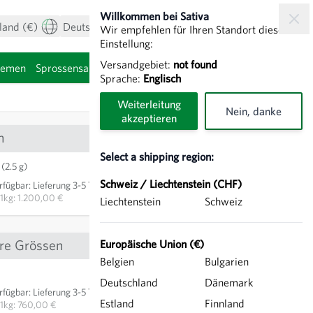
Willkommen bei Sativa
land (€)
Deutsch
Mein Konto
Warenkorb
Wir empfehlen für Ihren Standort diese
Einstellung:
Versandgebiet:
not found
hemen
Sprossensamen
Sprache:
Englisch
Weiterleitung
Nein, danke
akzeptieren
n
Select a shipping region:
3,00 €
(2.5 g)
Schweiz / Liechtenstein (CHF)
rfügbar
:
Lieferung 3-5 Tage
IN DEN WARENKORB
1kg: 1.200,00 €
Liechtenstein
Schweiz
re Grössen
Europäische Union (€)
Belgien
Bulgarien
3,80 €
Deutschland
Dänemark
rfügbar
:
Lieferung 3-5 Tage
IN DEN WARENKORB
Estland
Finnland
1kg: 760,00 €