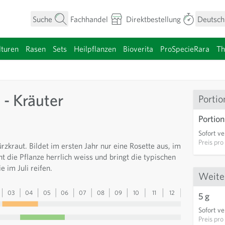
Suche
Fachhandel
Direktbestellung
Deutsch
turen
Rasen
Sets
Heilpflanzen
Bioverita
ProSpecieRara
T
umen anzeigen
- Kräuter
Portio
Portion
Sofort ve
Preis pro
zkraut. Bildet im ersten Jahr nur eine Rosette aus, im
ht die Pflanze herrlich weiss und bringt die typischen
 im Juli reifen.
Weite
03
04
05
06
07
08
09
10
11
12
13
5 g
Sofort ve
Preis pro