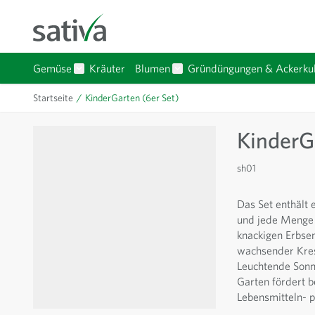
Direkt zum Inhalt
Gemüse
Kräuter
Blumen
Gründüngungen & Ackerkul
Untermenü für Kategorie Gemüse anzeigen
Untermenü für Kategorie Bl
Startseite
/
KinderGarten (6er Set)
KinderG
sh01
Das Set enthält 
und jede Menge 
knackigen Erbsen
wachsender Kress
Leuchtende Sonn
Garten fördert 
Lebensmitteln- p