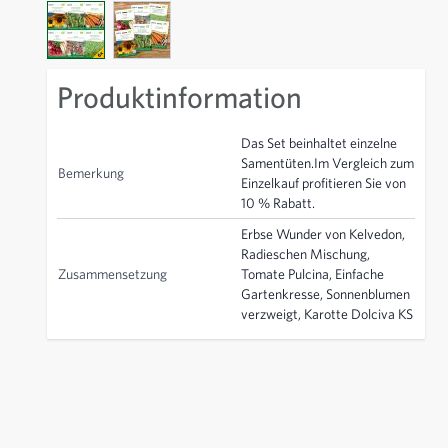
View larger image
View larger image
Produktinformation
Das Set beinhaltet einzelne
Samentüten.Im Vergleich zum
Bemerkung
Einzelkauf profitieren Sie von
10 % Rabatt.
Erbse Wunder von Kelvedon,
Radieschen Mischung,
Zusammensetzung
Tomate Pulcina, Einfache
Gartenkresse, Sonnenblumen
verzweigt, Karotte Dolciva KS