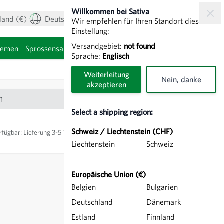
Willkommen bei Sativa
land (€)
Deutsch
Mein Konto
Warenkorb
Wir empfehlen für Ihren Standort diese
Einstellung:
Versandgebiet:
not found
hemen
Sprossensamen
Sprache:
Englisch
Weiterleitung
Nein, danke
akzeptieren
n
Select a shipping region:
15,78 €
Schweiz / Liechtenstein (CHF)
rfügbar
:
Lieferung 3-5 Tage
IN DEN WARENKORB
Liechtenstein
Schweiz
exkl.
Versand
, inkl. MwSt.
des Lieferlandes
Europäische Union (€)
Belgien
Bulgarien
Deutschland
Dänemark
Estland
Finnland