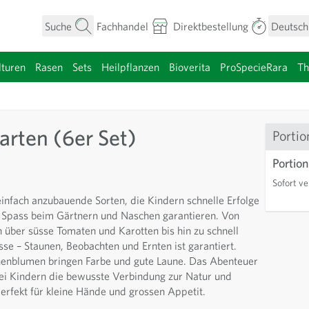
Suche
Fachhandel
Direktbestellung
Deutsch
turen
Rasen
Sets
Heilpflanzen
Bioverita
ProSpecieRara
T
umen anzeigen
arten (6er Set)
Portio
Portion
Sofort ve
einfach anzubauende Sorten, die Kindern schnelle Erfolge
Spass beim Gärtnern und Naschen garantieren. Von
 über süsse Tomaten und Karotten bis hin zu schnell
e – Staunen, Beobachten und Ernten ist garantiert.
enblumen bringen Farbe und gute Laune. Das Abenteuer
bei Kindern die bewusste Verbindung zur Natur und
erfekt für kleine Hände und grossen Appetit.