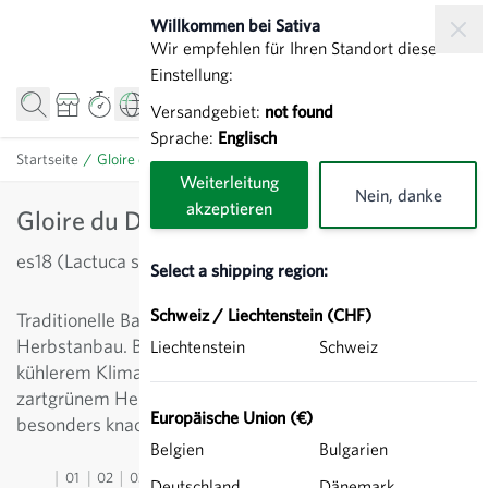
Direkt zum Inhalt
Willkommen bei Sativa
Wir empfehlen für Ihren Standort diese
Einstellung:
Versandgebiet:
not found
Sprache:
Englisch
Startseite
/
Gloire du Dauphiné - Batavia rot
Weiterleitung
Nein, danke
akzeptieren
Gloire du Dauphiné - Batavia rot
es18 (Lactuca sativa)
Select a shipping region:
Schweiz / Liechtenstein (CHF)
Traditionelle Batavia-Sorte für Frühjahr - und
Herbstanbau. Besonders gut geeignet für Regionen mit
Liechtenstein
Schweiz
kühlerem Klima. Bildet grosse, rot getuschte Köpfe mit
zartgrünem Herzen. Die Blätter sind stark gekraust und
Europäische Union (€)
besonders knackig.
Belgien
Bulgarien
01
02
03
04
05
06
07
08
09
10
11
12
13
Deutschland
Dänemark