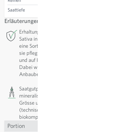
Reihen
Saattiefe
0.1-0.5 cm
Erläuterungen
Erhaltungszüchtung: Für diese Sorte betreibt
Sativa in Rheinau die Erhaltungszüchtung. Um
eine Sorte in hoher Qualität zu sichern, muss man
sie pflegen. Regelmässig werden sie nachgebaut
und auf Ihre positiven Eigenschaften selektiert.
Dabei werden die Sorten fortlaufend den
Anbaubedingungen angepasst und verbessert.
Saatgutpillen: Das Saatgut wird mit
mineralischen Füllstoffen umhüllt. Ziel ist es die
Grösse und Form zu vereinheitlichen um die
(technische) Aussaat zu erleichtern. Die
biokompatiblen Pillen werden als Stück verkauft.
Portion