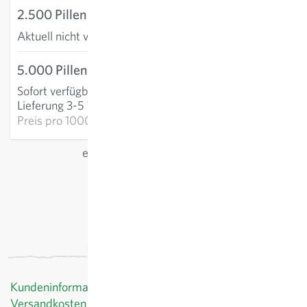
2.500 Pillen
Aktuell nicht verfügbar
5.000 Pillen
106,25 €
Sofort verfügbar
:
IN DEN WARENKORB
Lieferung 3-5 Tage
Preis pro
1000p: 21,25 €
exkl.
Versand
, inkl. MwSt.
des Lieferlandes
Kundeninformationen
Versandkosten