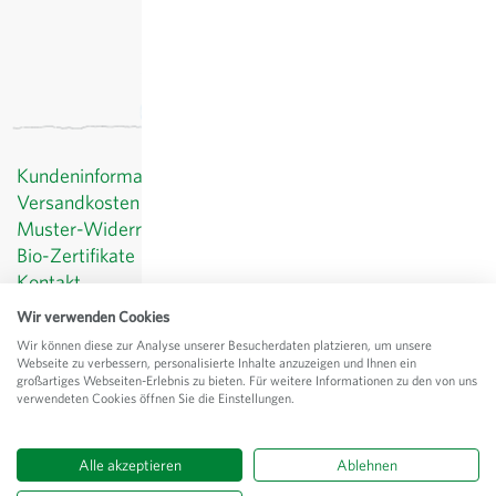
Kundeninformationen
Versandkosten
Muster-Widerrufsformular
Bio-Zertifikate
Kontakt
Datenschutz
Wir verwenden Cookies
AGB
Wir können diese zur Analyse unserer Besucherdaten platzieren, um unsere
Impressum
Webseite zu verbessern, personalisierte Inhalte anzuzeigen und Ihnen ein
großartiges Webseiten-Erlebnis zu bieten. Für weitere Informationen zu den von uns
© Sativa Biosaatgut GmbH
verwendeten Cookies öffnen Sie die Einstellungen.
Keltenweg 4
D-79798 Jestetten
Alle akzeptieren
Ablehnen
Alle Preise
exkl.
Versand
, inkl. MwSt.
des Lieferlandes