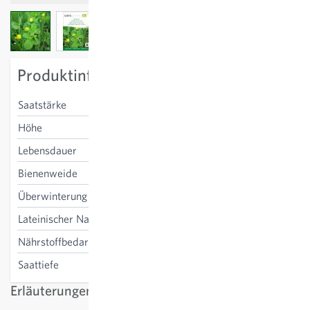
View larger image
View larger image
View larger image
Produktinformation
Saatstärke
180-220 g/100m²
Höhe
30-40 cm
Lebensdauer
mehrjährig
Bienenweide
ja
Überwinterung
ja
Lateinischer Name
Medicago lupulina
Nährstoffbedarf
Düngung unnötig
Saattiefe
1-2 cm
Erläuterungen