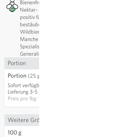
Bienenfreundlich: Diese Pflanze hat ein gutes
Nektar- bzw. Pollenangebot, welches besonders
positiv für Bienen, Wildbienen oder andere
bestäubende Insekten ist. Es gibt alleine bei
Wildbienen über 500 verschiedene Arten.
Manche Pflanzen werden am liebsten von
Spezialisten angeflogen, manche am liebsten von
Generalisten.
Portion
Portion
3,24 €
(25 g)
Sofort verfügbar
:
IN DEN WARENKORB
Lieferung 3-5 Tage
Preis pro
1kg: 129,60 €
Weitere Grössen
100 g
7,56 €