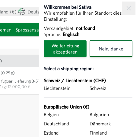
Willkommen bei Sativa
land (€)
Deutsch
Mein Konto
Warenkorb
Wir empfehlen für Ihren Standort diese
Einstellung:
Versandgebiet:
not found
hemen
Sprossensamen
Sprache:
Englisch
Weiterleitung
Nein, danke
akzeptieren
n
Select a shipping region:
3,00 €
(0.25 g)
Schweiz / Liechtenstein (CHF)
rfügbar
:
Lieferung 3-5 Tage
IN DEN WARENKORB
1kg: 12.000,00 €
Liechtenstein
Schweiz
exkl.
Versand
, inkl. MwSt.
des Lieferlandes
Europäische Union (€)
Belgien
Bulgarien
Deutschland
Dänemark
Estland
Finnland