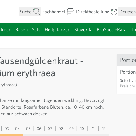
Suche
Fachhandel
Direktbestellung
Deutsch
turen
Rasen
Sets
Heilpflanzen
Bioverita
ProSpecieRara
T
umen anzeigen
Tausendgüldenkraut -
Portio
ium erythraea
Portion
Sofort ve
erythraea)
Preis pro
pflanze mit langsamer Jugendentwicklung. Bevorzugt
 Standorte. Rosafarbene Blüten, ca. 10-40 cm hoch.
men nur schwach decken.
03
04
05
06
07
08
09
10
11
12
13