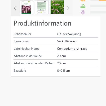
View larger image
View larger image
View larger image
View larger image
Produktinformation
Lebensdauer
ein- bis zweijährig
Bemerkung
Vorkultivieren
Lateinischer Name
Centaurium erythraea
Abstand in der Reihe
20 cm
Abstand zwischen den Reihen
20 cm
Saattiefe
0-0.5 cm