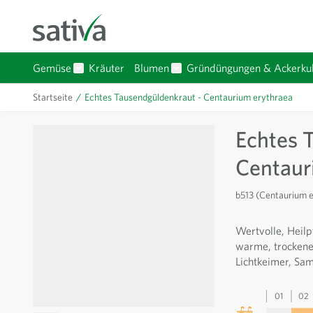
Direkt zum Inhalt
Gemüse
Kräuter
Blumen
Gründüngungen & Ackerkul
Untermenü für Kategorie Gemüse anzeigen
Untermenü für Kategorie Bl
Startseite
/
Echtes Tausendgüldenkraut - Centaurium erythraea
Echtes 
Centaur
b513 (Centaurium 
Wertvolle, Heil
warme, trockene
Lichtkeimer, Sa
01
02