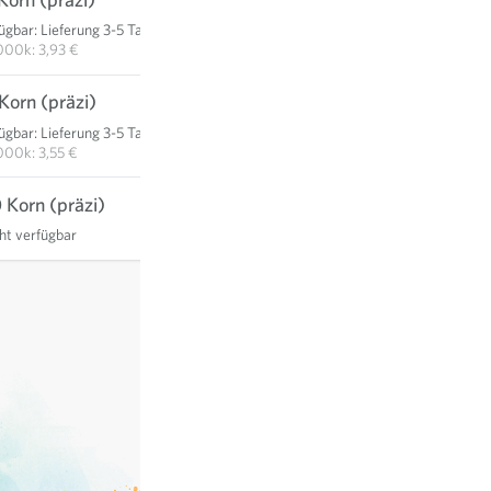
fügbar
:
Lieferung 3-5 Tage
IN DEN WARENKORB
000k: 3,93 €
Korn (präzi)
165,90 €
fügbar
:
Lieferung 3-5 Tage
IN DEN WARENKORB
000k: 3,55 €
 Korn (präzi)
cht verfügbar
exkl.
Versand
, inkl. MwSt.
des Lieferlandes