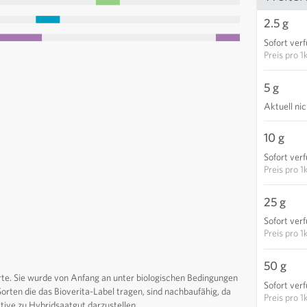
2.5 g
Sofort ver
Preis pro
1
5 g
Aktuell ni
10 g
Sofort ver
Preis pro
1
25 g
Sofort ver
Preis pro
1
50 g
Sorte. Sie wurde von Anfang an unter biologischen Bedingungen
Sofort ver
Sorten die das Bioverita-Label tragen, sind nachbaufähig, da
Preis pro
1
ive zu Hybridsaatgut darzustellen.