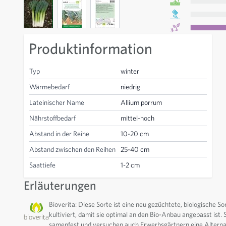
View larger image
View larger image
View larger image
Produktinformation
Typ
winter
Wärmebedarf
niedrig
Lateinischer Name
Allium porrum
Nährstoffbedarf
mittel-hoch
Abstand in der Reihe
10-20 cm
Abstand zwischen den Reihen
25-40 cm
Saattiefe
1-2 cm
Erläuterungen
Bioverita: Diese Sorte ist eine neu gezüchtete, biologische 
kultiviert, damit sie optimal an den Bio-Anbau angepasst ist. 
samenfest und versuchen auch Erwerbsgärtnern eine Alternat