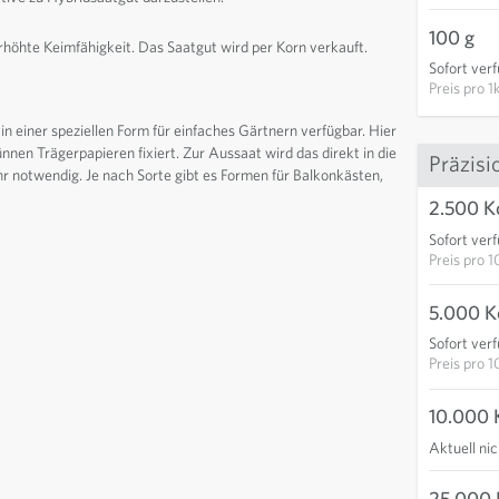
100 g
erhöhte Keimfähigkeit. Das Saatgut wird per Korn verkauft.
Sofort ver
Preis pro
1
 in einer speziellen Form für einfaches Gärtnern verfügbar. Hier
nen Trägerpapieren fixiert. Zur Aussaat wird das direkt in die
Präzisi
ehr notwendig. Je nach Sorte gibt es Formen für Balkonkästen,
2.500 Ko
Sofort ver
Preis pro
1
5.000 Ko
Sofort ver
Preis pro
1
10.000 K
Aktuell ni
25.000 