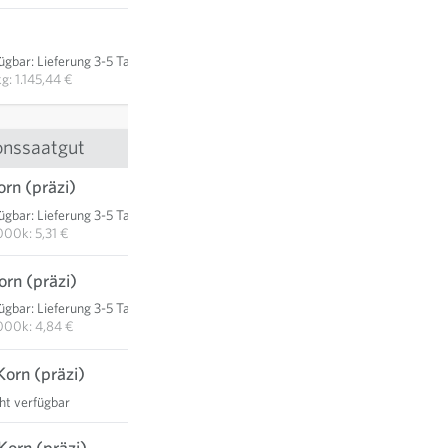
107,05 €
fügbar
:
Lieferung 3-5 Tage
IN DEN WARENKORB
kg: 1.145,44 €
onssaatgut
rn (präzi)
12,40 €
fügbar
:
Lieferung 3-5 Tage
IN DEN WARENKORB
000k: 5,31 €
rn (präzi)
22,60 €
fügbar
:
Lieferung 3-5 Tage
IN DEN WARENKORB
000k: 4,84 €
orn (präzi)
cht verfügbar
Korn (präzi)
91,90 €