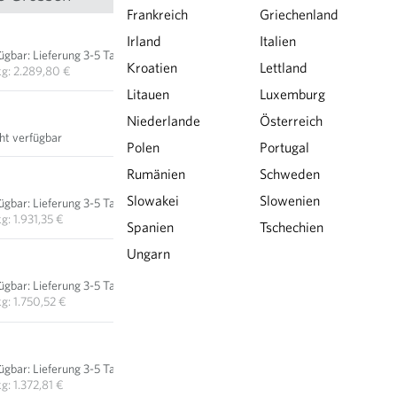
Frankreich
Griechenland
5,35 €
Irland
Italien
fügbar
:
Lieferung 3-5 Tage
IN DEN WARENKORB
Kroatien
Lettland
kg: 2.289,80 €
Litauen
Luxemburg
Niederlande
Österreich
cht verfügbar
Polen
Portugal
Rumänien
Schweden
18,05 €
Slowakei
Slowenien
fügbar
:
Lieferung 3-5 Tage
IN DEN WARENKORB
kg: 1.931,35 €
Spanien
Tschechien
Ungarn
40,90 €
fügbar
:
Lieferung 3-5 Tage
IN DEN WARENKORB
kg: 1.750,52 €
64,15 €
fügbar
:
Lieferung 3-5 Tage
IN DEN WARENKORB
kg: 1.372,81 €