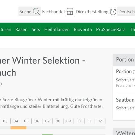
Suche
Fachhandel
Direktbestellung
Deutsch
turen
Rasen
Sets
Heilpflanzen
Bioverita
ProSpecieRara
T
umen anzeigen
er Winter Selektion -
Portion
auch
Portion
(
Sofort ver
)
Preis pro
1
Saatband
 Sorte Blaugrüner Winter mit kräftig dunkelgrünen
chaftlänge und steiler Blattstellung. Gute Frosthärte.
Sofort ver
03
04
05
06
07
08
09
10
11
12
13
Weiter