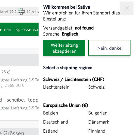
Willkommen bei Sativa
land (€)
Deutsch
Mein Konto
Warenkorb
Wir empfehlen für Ihren Standort diese
Einstellung:
Versandgebiet:
not found
hemen
Sprossensamen
Sprache:
Englisch
Weiterleitung
Nein, danke
akzeptieren
Select a shipping region:
3,00 €
1.25 g)
Schweiz / Liechtenstein (CHF)
fügbar
:
Lieferung 3-5 Tage
IN DEN WARENKORB
kg: 2.568,00 €
Liechtenstein
Schweiz
, -scheibe, -teppich
3,35 €
Europäische Union (€)
fügbar
:
Lieferung 3-5 Tage
IN DEN WARENKORB
Belgien
Bulgarien
Deutschland
Dänemark
Estland
Finnland
e Grössen