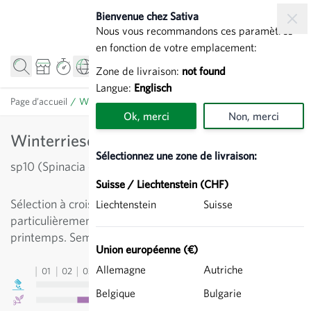
Allez au contenu
Bienvenue chez Sativa
Nous vous recommandons ces paramètres
en fonction de votre emplacement:
Zone de livraison:
not found
Langue:
Englisch
Page d’accueil
/
Winterriesen (Verdil) KS - Epinard
Ok, merci
Non, merci
Winterriesen (Verdil) KS - Epinard
Sélectionnez une zone de livraison:
sp10 (Spinacia oleracea)
Suisse / Liechtenstein (CHF)
Sélection à croissance très rapide, vert moyen,
Liechtenstein
Suisse
particulièrement indiquée pour la culture d'hiver et de
printemps. Semis à la fin de l'été ou de mars à avril.
Union européenne (€)
Allemagne
Autriche
01
02
03
04
05
06
07
08
09
10
11
12
13
Belgique
Bulgarie