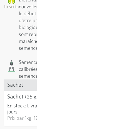
nouvellement sélectionnée. Elle a été cultivée dès
le début dans des conditions biologiques, afin
d'être parfaitement adaptée à la culture
biologique. Les variétés portant le label Bioverita
sont reproductibles car fixées, et proposent aux
maraîchers professionnels une alternative aux
semences hybrides.
Semences de précision : Les semences sont
calibrées et ont un taux de germination élevé. Les
semences sont vendues en nombre de graines.
Sachet
Sachet
4.36 CHF
(25 g)
En stock
:
Livraison 2-4
AJOUTER AU PANIER
jours
Prix par
1kg: 174.42 CHF