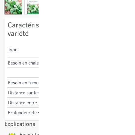
View larger image
View larger image
View larger image
Caractéristiques spécifiques à la
variété
automne et hivernage,
Type
printemps
Besoin en chaleur
résistant au gel
Spinacia oleracea
Besoin en fumure
moyen
Distance sur les lignes
4-10 cm
Distance entre les lignes
20 cm
Profondeur de semis
2 cm
Explications
Bioverita: C’est une variété biologique