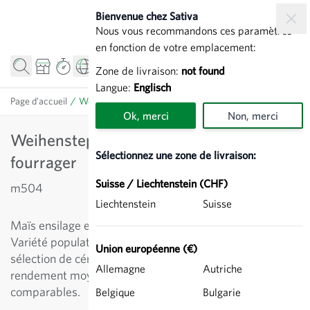
Allez au contenu
Bienvenue chez Sativa
Nous vous recommandons ces paramètres
en fonction de votre emplacement:
Zone de livraison:
not found
Langue:
Englisch
Page d’accueil
/
Weihenstephaner 3 Population - Mais fourrager
Ok, merci
Non, merci
Weihenstephaner 3 Population - Mais
Sélectionnez une zone de livraison:
fourrager
Suisse / Liechtenstein (CHF)
m504
Liechtenstein
Suisse
Maïs ensilage et maïs grain, moyennement tardif.
Variété population moderne et reproductible de la
Union européenne (€)
sélection de céréales Peter Kunz. Levée rapide et
Allemagne
Autriche
rendement moyen par rapport aux hybrides
comparables.
Belgique
Bulgarie