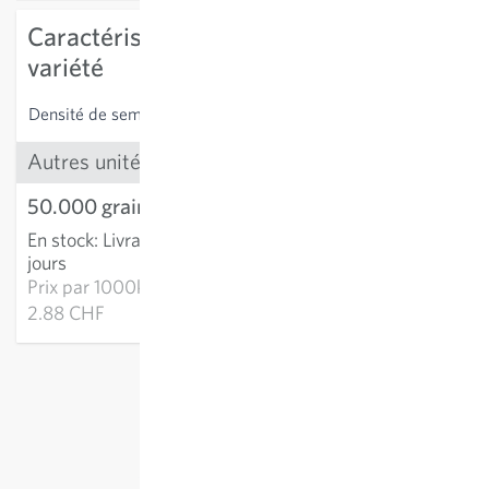
Caractéristiques spécifiques à la
variété
Densité de semis
9-10 Körner/m²
Autres unités
50.000 graines
144.15 CHF
En stock
:
Livraison 2-4
AJOUTER AU PANIER
jours
Prix par
1000k:
2.88 CHF
hors
frais de port
, TVA comprise