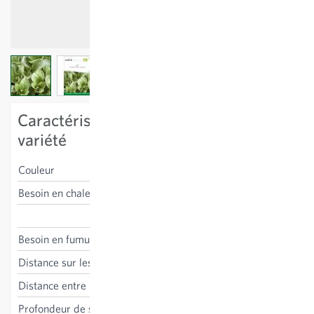
View larger image
View larger image
View larger image
Caractéristiques spécifiques à la
variété
Couleur
vert
Besoin en chaleur
bas, résistant au gel
Valerianella locusta
Besoin en fumure
non nécessaire
Distance sur les lignes
1.5-4 cm
Distance entre les lignes
15 cm
Profondeur de semis
1 cm