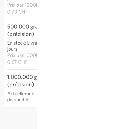
Prix par
1000k:
0.79 CHF
500.000 graines
333.86 CHF
(précision)
AJOUTER AU PANIER
En stock
:
Livraison 2-4
jours
Prix par
1000k:
0.67 CHF
1.000.000 graines
(précision)
Actuellement non
disponible
hors
frais de port
, TVA comprise