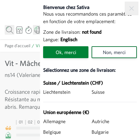
Allez au contenu
Bienvenue chez Sativa
Nous vous recommandons ces paramètres
en fonction de votre emplacement:
Zone de livraison:
not found
Langue:
Englisch
Page d’accueil
/
Vit - Mâche
Ok, merci
Non, merci
Vit - Mâche
Sélectionnez une zone de livraison:
ns14 (Valerianella locusta)
Suisse / Liechtenstein (CHF)
Croissance rapide. Feuilles ovales épaisses vert foncé.
Liechtenstein
Suisse
Résistante au mildiou, elle est adaptée pour culture sous
abris. Remarquable goût de noisette. Une référence.
Union européenne (€)
Allemagne
Autriche
01
02
03
04
05
06
07
08
09
10
11
12
13
Belgique
Bulgarie