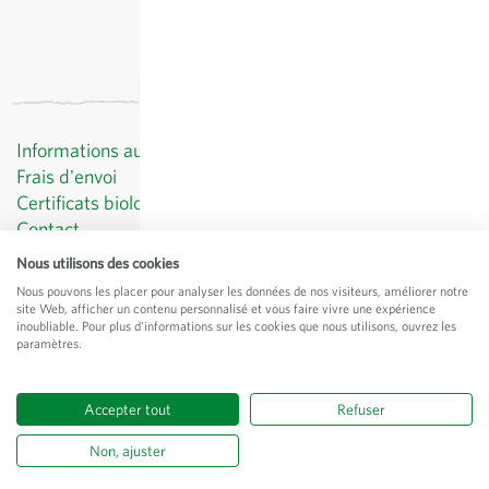
Informations au client
Frais d'envoi
Certificats biologiques
Contact
Protection des données
Nous utilisons des cookies
CGV
Nous pouvons les placer pour analyser les données de nos visiteurs, améliorer notre
Mentions légales
site Web, afficher un contenu personnalisé et vous faire vivre une expérience
inoubliable. Pour plus d'informations sur les cookies que nous utilisons, ouvrez les
© Sativa Rheinau AG
paramètres.
Chorbstrasse 43
CH-8462 Rheinau
Accepter tout
Refuser
Tous les prix
hors
frais de port
, TVA comprise
Non, ajuster