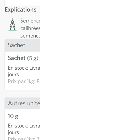
Explications
Semences de précision : Les semences sont
calibrées et ont un taux de germination élevé. Les
semences sont vendues en nombre de graines.
Sachet
Sachet
4.36 CHF
(5 g)
En stock
:
Livraison 2-4
AJOUTER AU PANIER
jours
Prix par
1kg: 872.10 CHF
Autres unités
10 g
7.39 CHF
En stock
:
Livraison 2-4
AJOUTER AU PANIER
jours
Prix par
1kg: 738.72 CHF