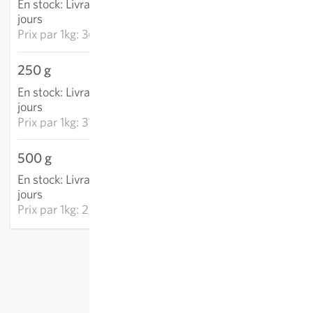
En stock
:
Livraison 2-4
AJOUTER AU PANIER
jours
Prix par
1kg: 362.69 CHF
250 g
79.21 CHF
En stock
:
Livraison 2-4
AJOUTER AU PANIER
jours
Prix par
1kg: 316.83 CHF
500 g
133.28 CHF
En stock
:
Livraison 2-4
AJOUTER AU PANIER
jours
Prix par
1kg: 266.55 CHF
hors
frais de port
, TVA comprise