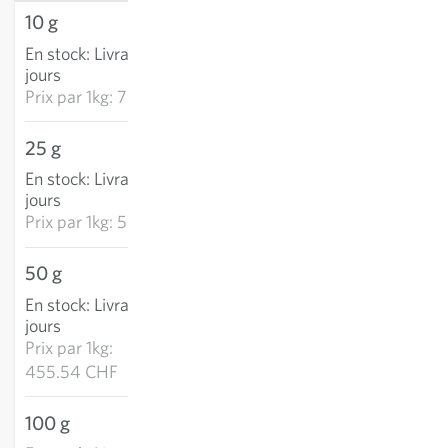
10 g
7.08 CHF
En stock
:
Livraison 2-4
AJOUTER AU PANIER
jours
Prix par
1kg: 707.94 CHF
25 g
14.31 CHF
En stock
:
Livraison 2-4
AJOUTER AU PANIER
jours
Prix par
1kg: 572.51 CHF
50 g
22.78 CHF
En stock
:
Livraison 2-4
AJOUTER AU PANIER
jours
Prix par
1kg:
455.54 CHF
100 g
36.27 CHF