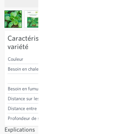
View larger image
View larger image
View larger image
Caractéristiques spécifiques à la
variété
Couleur
vert
Besoin en chaleur
bas, résistant au gel
Valerianella locusta
Besoin en fumure
non nécessaire
Distance sur les lignes
1.5-4 cm
Distance entre les lignes
15 cm
Profondeur de semis
1 cm
Explications