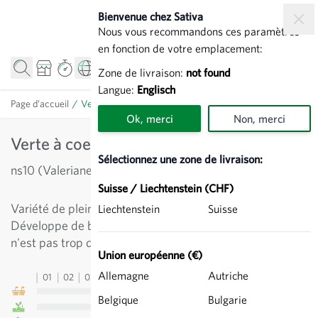
Allez au contenu
Bienvenue chez Sativa
Nous vous recommandons ces paramètres
en fonction de votre emplacement:
Zone de livraison:
not found
Langue:
Englisch
Page d’accueil
/
Verte à coeur plein 2 - Mâche
Ok, merci
Non, merci
Verte à coeur plein 2 - Mâche
Sélectionnez une zone de livraison:
ns10 (Valerianella locusta)
Suisse / Liechtenstein (CHF)
Variété de plein champ, vert foncé, à croissante rapide.
Liechtenstein
Suisse
Développe de belles et grandes rosettes si le semis
n'est pas trop dense.
Union européenne (€)
Allemagne
Autriche
01
02
03
04
05
06
07
08
09
10
11
12
13
Belgique
Bulgarie