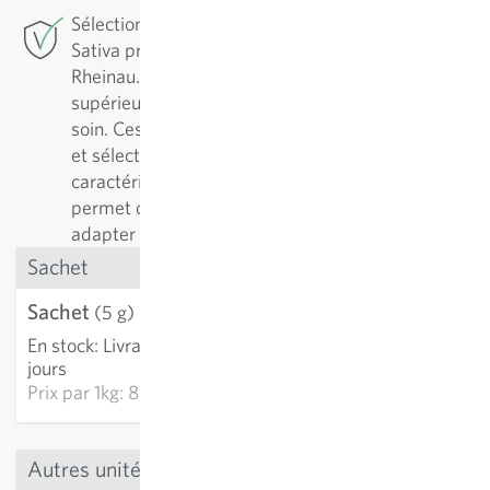
Sélection de conservation : Pour cette variété,
Sativa pratique la sélection de conservation à
Rheinau. Pour assurer une variété de qualité
supérieure, il est essentiel de l’entretenir avec
soin. Ces variétés sont régulièrement reproduites
et sélectionnées en fonction de leurs
caractéristiques positives. Cette démarche
permet de les améliorer continuellement et de les
adapter aux conditions de culture.
Sachet
Sachet
4.36 CHF
(5 g)
En stock
:
Livraison 2-4
AJOUTER AU PANIER
jours
Prix par
1kg: 872.10 CHF
Autres unités