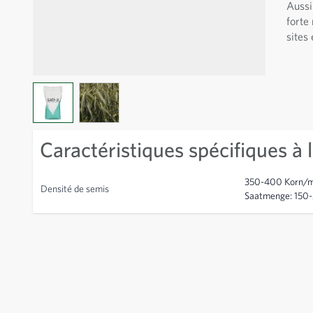
Aussi
forte
sites 
View larger image
View larger image
Caractéristiques spécifiques à l
350-400 Korn/m²,
Densité de semis
Saatmenge: 150