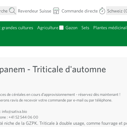
rche
Revendeur Suisse
Commande directe
Schweiz (
t grandes cultures
Agriculture
Gazon
Sets
Plantes médicinal
menu pour la catégorie Fleurs
Afficher le sous-menu pour la caté
atégorie Plants
ipanem - Triticale d'automne
es de céréales en cours d’approvisionnement - réservez dès maintenant !
erons ravis de recevoir votre commande par e-mail ou par téléphone.
 : info@sativa.bio
one : +41 52 544 06 00
té niche de la GZPK. Triticale à double usage, comme fourrage et po