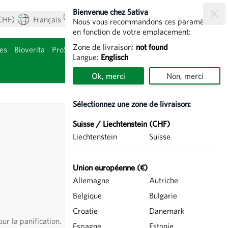
Bienvenue chez Sativa
CHF)
Français
Mon compte
Voir le panier
Nous vous recommandons ces paramètres
en fonction de votre emplacement:
Zone de livraison:
not found
es
Bioverita
ProSpecieRara
Bulbes de fleurs
Langue:
Englisch
gorie Agriculture
Afficher le sous-
Ok, merci
Non, merci
Sélectionnez une zone de livraison:
Suisse / Liechtenstein (CHF)
Liechtenstein
Suisse
Union européenne (€)
Allemagne
Autriche
Belgique
Bulgarie
Croatie
Danemark
ur la panification.
Espagne
Estonie