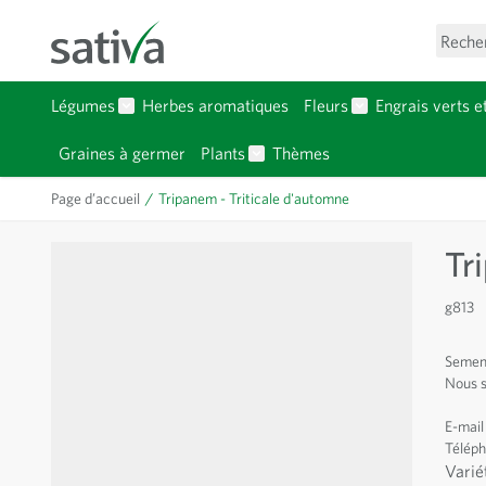
Allez au contenu
Reche
Légumes
Herbes aromatiques
Fleurs
Engrais verts e
Afficher le sous-menu pour la catégorie Légumes
Afficher le sous-
Graines à germer
Plants
Thèmes
Afficher le sous-menu pour la c
Page d’accueil
/
Tripanem - Triticale d'automne
Tr
g813
Semenc
Nous s
E-mail
Téléph
Varié