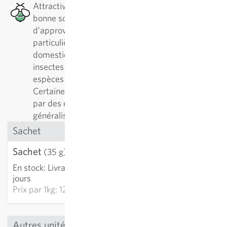
Attractive pour les abeilles : Cette plante est une
bonne source de nectar en termes
d’approvisionnement en pollen, ce qui est
particulièrement bénéfique pour les abeilles
domestiques et solitaires, ainsi que pour d’autres
insectes pollinisateurs. Il existe plus de 500
espèces différentes d'abeilles solitaires.
Certaines plantes sont préférablement visitées
par des espèces spécialistes, d'autres par des
généralistes.
Sachet
Sachet
4.36 CHF
(35 g)
En stock
:
Livraison 2-4
AJOUTER AU PANIER
jours
Prix par
1kg: 124.59 CHF
Autres unités