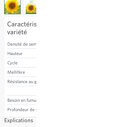
View larger image
View larger image
View larger image
Caractéristiques spécifiques à la
variété
Densité de semis
300-400 g/100m²
Hauteur
200 cm
Cycle
annuel
Mellifère
oui
Résistance au gel
non
Helianthus annuus
Besoin en fumure
non nécessaire
Profondeur de semis
2-3 cm
Explications