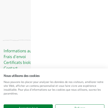
hors
frais de port
, TVA comprise
Informations au client
Frais d'envoi
Certificats biologiques
Contact
Protection des données
Nous utilisons des cookies
CGV
Nous pouvons les placer pour analyser les données de nos visiteurs, améliorer notre
Mentions légales
site Web, afficher un contenu personnalisé et vous faire vivre une expérience
inoubliable. Pour plus d'informations sur les cookies que nous utilisons, ouvrez les
© Sativa Rheinau AG
paramètres.
Chorbstrasse 43
CH-8462 Rheinau