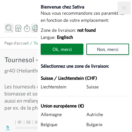
Allez au contenu
Bienvenue chez Sativa
Nous vous recommandons ces paramètres
en fonction de votre emplacement:
Zone de livraison:
not found
Langue:
Englisch
Page d’accueil
/
Tournesol - Engrais vert
Ok, merci
Non, merci
Tournesol - Engrais vert
Sélectionnez une zone de livraison:
gr40 (Helianthus annuus)
Suisse / Liechtenstein (CHF)
Les tournesols constituent un rendement élévé en
Liechtenstein
Suisse
biomasse et sont d'excellents mellifères. Se cultivent
aussi en mélange avec d'autres engrais verts, comme
Union européenne (€)
par ex. de la phacélie.
Allemagne
Autriche
01
02
03
04
05
06
07
08
09
10
11
12
13
Belgique
Bulgarie