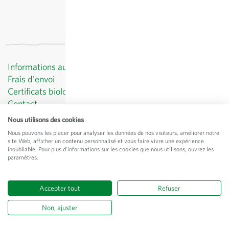
Informations au client
Frais d'envoi
Certificats biologiques
Contact
Protection des données
Nous utilisons des cookies
CGV
Nous pouvons les placer pour analyser les données de nos visiteurs, améliorer notre
Mentions légales
site Web, afficher un contenu personnalisé et vous faire vivre une expérience
inoubliable. Pour plus d'informations sur les cookies que nous utilisons, ouvrez les
© Sativa Rheinau AG
paramètres.
Chorbstrasse 43
CH-8462 Rheinau
Accepter tout
Refuser
Tous les prix
hors
frais de port
, TVA comprise
Non, ajuster