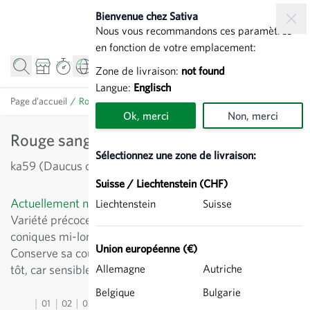
Allez au contenu
Bienvenue chez Sativa
Nous vous recommandons ces paramètres
en fonction de votre emplacement:
Zone de livraison:
not found
Langue:
Englisch
Page d’accueil
/
Rouge sang - Carotte
Ok, merci
Non, merci
Rouge sang - Carotte
Sélectionnez une zone de livraison:
ka59 (Daucus carota)
Suisse / Liechtenstein (CHF)
Actuellement non disponible
Liechtenstein
Suisse
Variété précoce, robuste et aromatique, à racines
coniques mi-longues. Fanes de densité moyenne.
Union européenne (€)
Conserve sa couleur après la cuisson. Ne pas semer trop
tôt, car sensible à la montaison.
Allemagne
Autriche
Belgique
Bulgarie
01
02
03
04
05
06
07
08
09
10
11
12
13