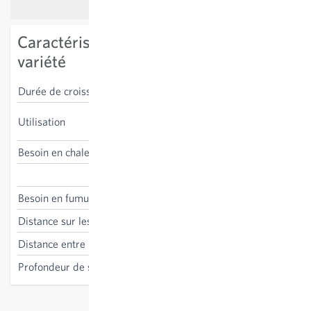
Caractéristiques spécifiques à la
variété
Durée de croissance
130-150 jours
conservation, consommation
Utilisation
en frais
Besoin en chaleur
bas
Daucus carota
Besoin en fumure
bas-moyen
Distance sur les lignes
1-2 cm
Distance entre les lignes
25-35 cm
Profondeur de semis
1-2 cm