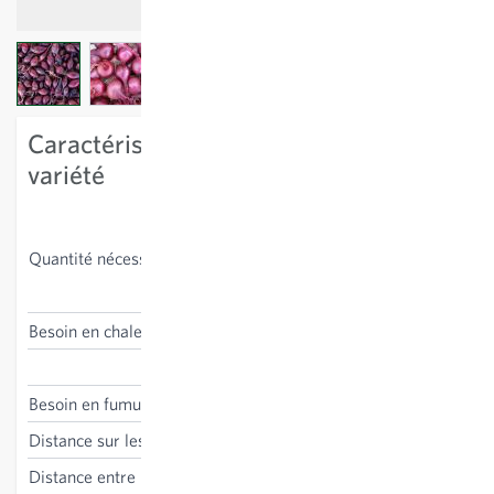
View larger image
View larger image
Caractéristiques spécifiques à la
variété
15 kg/100 m²; 1 kg contient
en moyenne env. 350
Quantité nécessaire
bulbilles (env. 300-400
pièces); calibre 10-22 mm.
Besoin en chaleur
moyen
Allium cepa
Besoin en fumure
moyen
Distance sur les lignes
5-10 cm
Distance entre les lignes
25-30 cm