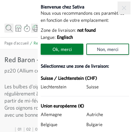
Allez au contenu
Bienvenue chez Sativa
Nous vous recommandons ces paramètres
en fonction de votre emplacement:
Zone de livraison:
not found
Langue:
Englisch
Page d’accueil
/
Red Baron - Bulbilles d'oignon
Ok, merci
Non, merci
Red Baron - Bulbilles d'oignon
Sélectionnez une zone de livraison:
pz20 (Allium cepa)
Suisse / Liechtenstein (CHF)
Les bulbes d’oignons peuvent être réservés
Liechtenstein
Suisse
régulièrement à partir de mi-novembre et seront livrés à
partir de mi-février.
Union européenne (€)
Gros oignons ronds à ovoïde, de couleur rouge foncé
avec une bonne capacité de conservation.
Allemagne
Autriche
Belgique
Bulgarie
01
02
03
04
05
06
07
08
09
10
11
12
13