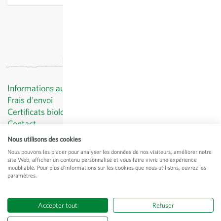
Informations au client
Frais d'envoi
Certificats biologiques
Contact
Protection des données
Nous utilisons des cookies
CGV
Nous pouvons les placer pour analyser les données de nos visiteurs, améliorer notre
Mentions légales
site Web, afficher un contenu personnalisé et vous faire vivre une expérience
inoubliable. Pour plus d'informations sur les cookies que nous utilisons, ouvrez les
© Sativa Rheinau AG
paramètres.
Chorbstrasse 43
CH-8462 Rheinau
Accepter tout
Refuser
Tous les prix
hors
frais de port
, TVA comprise