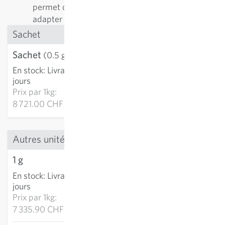
permet de les améliorer continuellement et de les
adapter aux conditions de culture.
Sachet
Sachet
4.36 CHF
(0.5 g)
En stock
:
Livraison 2-4
AJOUTER AU PANIER
jours
Prix par
1kg:
8 721.00 CHF
Autres unités
1 g
7.34 CHF
En stock
:
Livraison 2-4
AJOUTER AU PANIER
jours
Prix par
1kg:
7 335.90 CHF