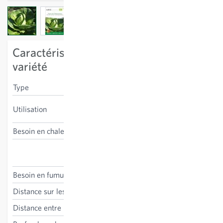
View larger image
View larger image
View larger image
Caractéristiques spécifiques à la
variété
Type
chou blanc
consommation en frais,
Utilisation
primeur
Besoin en chaleur
bas
Brassica oleracea convar.
capitata
Besoin en fumure
haut
Distance sur les lignes
40 cm
Distance entre les lignes
40 cm