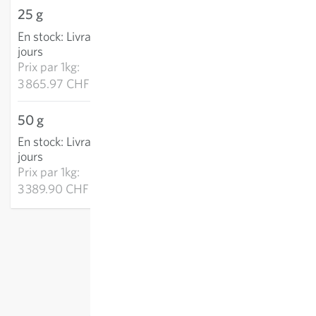
25 g
96.65 CHF
En stock
:
Livraison 2-4
AJOUTER AU PANIER
jours
Prix par
1kg:
3 865.97 CHF
50 g
169.50 CHF
En stock
:
Livraison 2-4
AJOUTER AU PANIER
jours
Prix par
1kg:
3 389.90 CHF
hors
frais de port
, TVA comprise