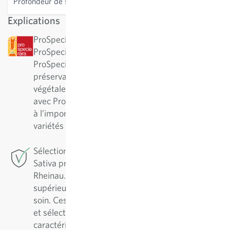
Profondeur de semis
1 cm
Explications
ProSpecieRara : cette variété a été désignée par
ProSpecieRara comme variété rare ou ancienne.
ProSpecieRara est une fondation pour la
préservation de la diversité des variétés
végétales rares. En collaboration à long terme
avec ProSpecieRara, Sativa participe activement
à l’importante préservation et au soin de ces
variétés traditionnelles.
Sélection de conservation : Pour cette variété,
Sativa pratique la sélection de conservation à
Rheinau. Pour assurer une variété de qualité
supérieure, il est essentiel de l’entretenir avec
soin. Ces variétés sont régulièrement reproduites
et sélectionnées en fonction de leurs
caractéristiques positives. Cette démarche