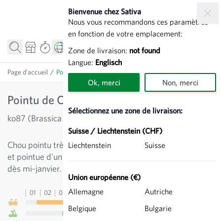
Allez au contenu
Bienvenue chez Sativa
Nous vous recommandons ces paramètres
en fonction de votre emplacement:
Zone de livraison:
not found
Langue:
Englisch
Page d’accueil
/
Pointu de Châteaurenard - Chou blanc
Ok, merci
Non, merci
Pointu de Châteaurenard - Chou blanc
Sélectionnez une zone de livraison:
ko87 (Brassica oleracea convar. capitata)
Suisse / Liechtenstein (CHF)
Chou pointu très précoce, pied court, petite tête serrée
Liechtenstein
Suisse
et pointue d'un vert franc. Semis en pépinière possible
dès mi-janvier.
Union européenne (€)
Allemagne
Autriche
01
02
03
04
05
06
07
08
09
10
11
12
13
Belgique
Bulgarie