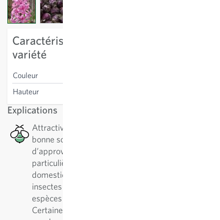
View larger image
View larger image
Caractéristiques spécifiques à la
variété
Couleur
rose
Hauteur
25 cm
Explications
Attractive pour les abeilles : Cette plante est une
bonne source de nectar en termes
d’approvisionnement en pollen, ce qui est
particulièrement bénéfique pour les abeilles
domestiques et solitaires, ainsi que pour d’autres
insectes pollinisateurs. Il existe plus de 500
espèces différentes d'abeilles solitaires.
Certaines plantes sont préférablement visitées