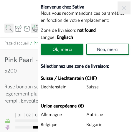
Allez au contenu
Bienvenue chez Sativa
Nous vous recommandons ces paramètres
en fonction de votre emplacement:
Zone de livraison:
not found
Langue:
Englisch
Page d’accueil
/
Pink Pearl - Jacinthe
Ok, merci
Non, merci
Pink Pearl - Jacinthe
Sélectionnez une zone de livraison:
5200
Suisse / Liechtenstein (CHF)
Rose bonbon soutenu avec un bord des pétales
Liechtenstein
Suisse
légèrement plus clair. Donne ensemble un joli groupe
rempli. Envoûte par son doux parfum.
Union européenne (€)
Allemagne
Autriche
01
02
03
04
05
06
07
08
09
10
11
12
13
Belgique
Bulgarie