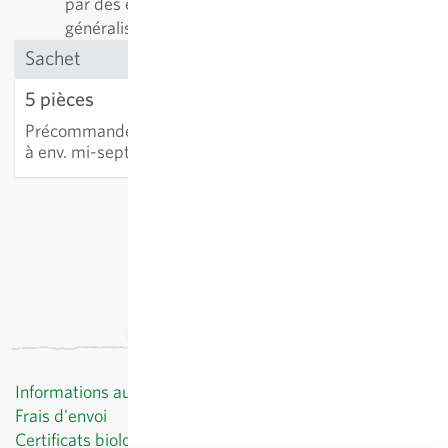
par des espèces spécialistes, d'autres par des
généralistes.
Sachet
5 pièces
10.16 CHF
Précommande
:
Livraison
AJOUTER AU PANIER
à env. mi-septembre
hors
frais de port
, TVA comprise
Informations au client
Frais d'envoi
Certificats biologiques