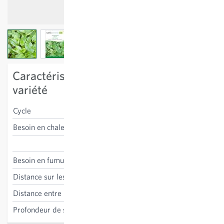
View larger image
View larger image
View larger image
Caractéristiques spécifiques à la
variété
Cycle
vivace
Besoin en chaleur
résistant au gel
Rumex acetosa
Besoin en fumure
non nécessaire
Distance sur les lignes
40 cm
Distance entre les lignes
60 cm
Profondeur de semis
0-0.5 cm