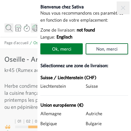
Allez au contenu
Bienvenue chez Sativa
Nous vous recommandons ces paramètres
en fonction de votre emplacement:
Zone de livraison:
not found
Langue:
Englisch
Page d’accueil
/
Oseille - Aromatiques
Ok, merci
Non, merci
Oseille - Aromatiques
Sélectionnez une zone de livraison:
kr45 (Rumex acetosa)
Suisse / Liechtenstein (CHF)
Herbe condimentaire peu exigeante, très apprécié dans
Liechtenstein
Suisse
la cuisine française. Produit rapidement au début du
printemps les premières feuilles fraîches. Semis direct
Union européenne (€)
ou en pépinière.
Allemagne
Autriche
01
02
03
04
05
06
07
08
09
10
11
12
13
Belgique
Bulgarie