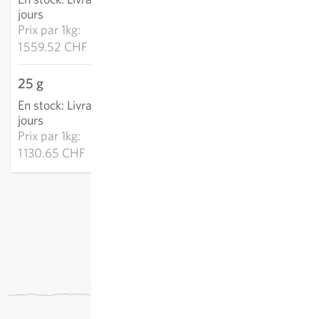
AJOUTER AU PANIER
jours
Prix par
1kg:
1 559.52 CHF
25 g
28.27 CHF
En stock
:
Livraison 2-4
AJOUTER AU PANIER
jours
Prix par
1kg:
1 130.65 CHF
hors
frais de port
, TVA comprise