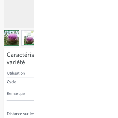
View larger image
View larger image
View larger image
Caractéristiques spécifiques à la
variété
Utilisation
plante entière
Cycle
bisannuel
apprécié des insectes
Remarque
butineurs
Onopordum acanthium
Distance sur les lignes
50 cm