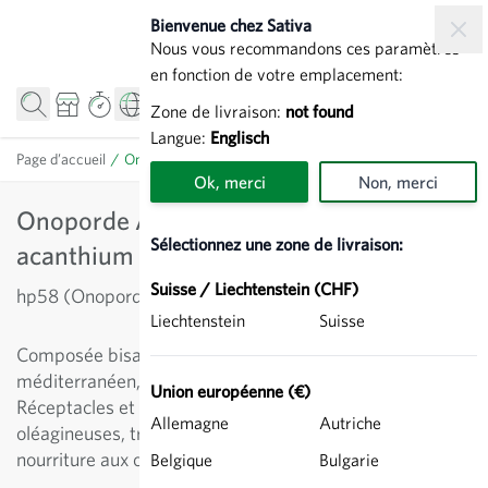
Allez au contenu
Bienvenue chez Sativa
Nous vous recommandons ces paramètres
en fonction de votre emplacement:
Zone de livraison:
not found
Langue:
Englisch
Page d’accueil
/
Onoporde Acanthe - Onopordum acanthium
Ok, merci
Non, merci
Onoporde Acanthe - Onopordum
Sélectionnez une zone de livraison:
acanthium
Suisse / Liechtenstein (CHF)
hp58 (Onopordum acanthium)
Liechtenstein
Suisse
Composée bisannuelle, originaire du bassin
méditerranéen, pouvant atteindre 3 m de haut.
Union européenne (€)
Réceptacles et tiges comestibles. Les graines
Allemagne
Autriche
oléagineuses, très appréciées des insectes, servent de
nourriture aux oiseaux. Forçage ou semis direct.
Belgique
Bulgarie