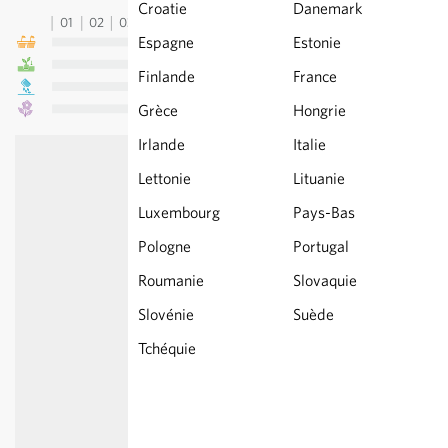
Croatie
Danemark
01
02
03
04
05
06
07
08
09
10
11
12
13
Espagne
Estonie
Finlande
France
Grèce
Hongrie
Irlande
Italie
Lettonie
Lituanie
Luxembourg
Pays-Bas
Pologne
Portugal
Roumanie
Slovaquie
Slovénie
Suède
Tchéquie