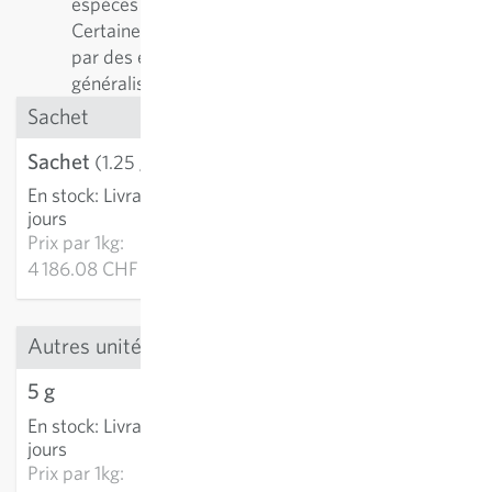
espèces différentes d'abeilles solitaires.
Certaines plantes sont préférablement visitées
par des espèces spécialistes, d'autres par des
généralistes.
Sachet
Sachet
5.23 CHF
(1.25 g)
En stock
:
Livraison 2-4
AJOUTER AU PANIER
jours
Prix par
1kg:
4 186.08 CHF
Autres unités
5 g
10.52 CHF
En stock
:
Livraison 2-4
AJOUTER AU PANIER
jours
Prix par
1kg: