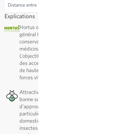
Distance entre les lignes
50 cm
Explications
Hortus officinarium : L’association d’intérêt
général Hortus officinarum s’engage pour la
conservation et l’amélioration de plantes
médicinales selon des principes biodynamiques.
L’objectif d’Hortus officinarum est de proposer
des accessions et variétés de plantes médicinales
de haute qualité — non hybrides et dotées de
forces vitales prononcées.
Attractive pour les abeilles : Cette plante est une
bonne source de nectar en termes
d’approvisionnement en pollen, ce qui est
particulièrement bénéfique pour les abeilles
domestiques et solitaires, ainsi que pour d’autres
insectes pollinisateurs. Il existe plus de 500