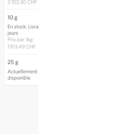
2 103.30 CHF
10 g
19.13 CHF
En stock
:
Livraison 2-4
AJOUTER AU PANIER
jours
Prix par
1kg:
1 913.49 CHF
25 g
Actuellement non
disponible
hors
frais de port
, TVA comprise