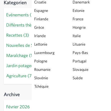
Kategorien
Croatie
Danemark
Espagne
Estonie
Evénements (0)
Finlande
France
Différents thèmes (14)
Grèce
Hongrie
Recettes (3)
Irlande
Italie
Lettonie
Lituanie
Nouvelles de Sativa (10)
Luxembourg
Pays-Bas
Maraîchage (18)
Pologne
Portugal
Jardin potager (28)
Roumanie
Slovaquie
Agriculture (7)
Slovénie
Suède
Tchéquie
Archive
Février 2026