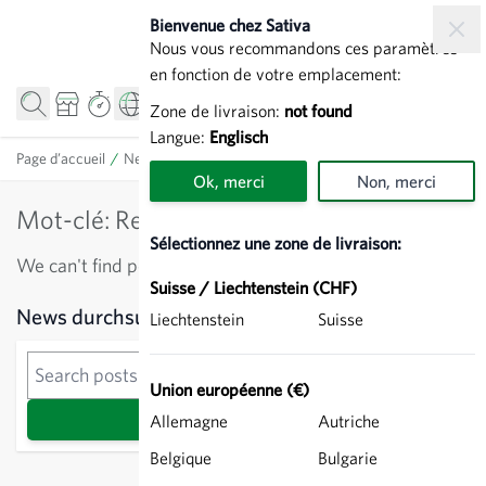
Allez au contenu
Bienvenue chez Sativa
Nous vous recommandons ces paramètres
en fonction de votre emplacement:
Zone de livraison:
not found
Langue:
Englisch
Page d’accueil
/
News
/
Mot-clé: Rezepte
Ok, merci
Non, merci
Mot-clé: Rezepte
Sélectionnez une zone de livraison:
We can't find posts matching the selection.
Suisse / Liechtenstein (CHF)
Sidebar
News durchsuchen
Liechtenstein
Suisse
News durchsuchen
Union européenne (€)
Recherche
Allemagne
Autriche
Belgique
Bulgarie