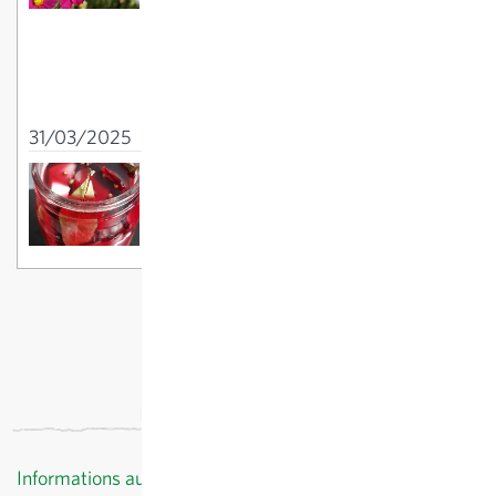
Conseils pour le
jardinage en avril :
désherber, semer,
tailler
31/03/2025
Marinade de navets et betterave
rouge
18/10/2025
Informations au client