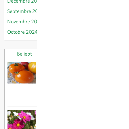
Décembre 2024
Septembre 2024
Novembre 2024
Octobre 2024
Beliebt
Letzte Beiträge
Voici nos tomates préférées
18/03/2025
Plants printaniers :
planter des pommes
de terre
26/02/2025
C'est encore le moment de semer des
fleurs d'été
02/06/2025