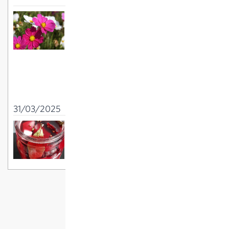
C'est encore le moment de semer des
fleurs d'été
02/06/2025
Conseils pour le
jardinage en avril :
désherber, semer,
tailler
31/03/2025
Marinade de navets et betterave
rouge
18/10/2025