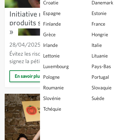
Croatie
Danemark
Initiative populaire « Pour des aliments
Espagne
Estonie
produits sans manipulations génétiques
Finlande
France
»
Grèce
Hongrie
28/04/2025
Agriculture
Irlande
Italie
Évitez les risques – Garantissez la liberté de choix :
Lettonie
Lituanie
signez la pétition !
Luxembourg
Pays-Bas
En savoir plus
Pologne
Portugal
Roumanie
Slovaquie
Slovénie
Suède
Tchéquie