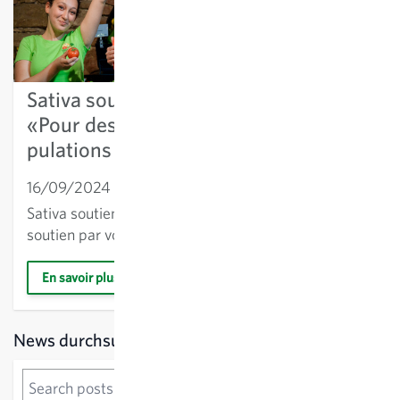
Sativa soutient l’initiative populaire
«Pour des aliments produits sans mani-
pulations génétiques»… Vous aussi?
16/09/2024
Nouvelles de Sativa
Sativa soutient l’initiative populaire. Apportez votre
soutien par votre signature. Merci!
En savoir plus
Sidebar
News durchsuchen
News durchsuchen