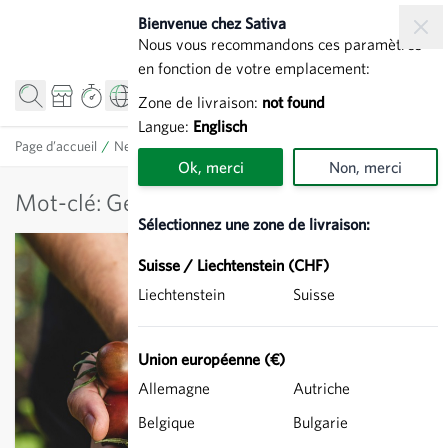
Allez au contenu
Bienvenue chez Sativa
Nous vous recommandons ces paramètres
en fonction de votre emplacement:
Zone de livraison:
not found
Langue:
Englisch
Page d’accueil
/
News
/
Mot-clé: Génie génétique
Ok, merci
Non, merci
Mot-clé: Génie génétique
Sélectionnez une zone de livraison:
Suisse / Liechtenstein (CHF)
Liechtenstein
Suisse
Union européenne (€)
Allemagne
Autriche
Belgique
Bulgarie