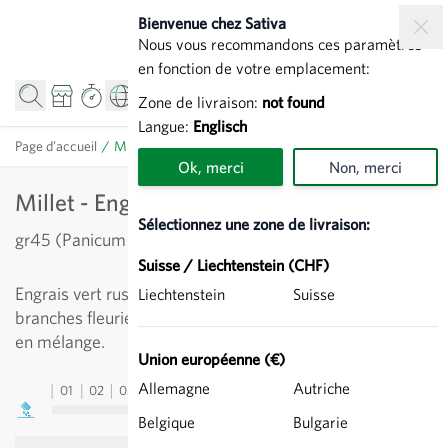
Allez au contenu
Bienvenue chez Sativa
Nous vous recommandons ces paramètres
en fonction de votre emplacement:
Zone de livraison:
not found
Langue:
Englisch
Page d’accueil
/
Millet - Engrais vert
Ok, merci
Non, merci
Millet - Engrais vert
Sélectionnez une zone de livraison:
gr45 (Panicum miliaceum)
Suisse / Liechtenstein (CHF)
Engrais vert rustique à croissance rapide (120 jours). Les
Liechtenstein
Suisse
branches fleuries sont décoratives. Peut aussi être utilisé
en mélange.
Union européenne (€)
Allemagne
Autriche
01
02
03
04
05
06
07
08
09
10
11
12
13
Belgique
Bulgarie