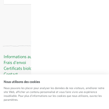
hors
frais de port
, TVA comprise
Informations au client
Frais d'envoi
Certificats biologiques
Contact
Protection des données
Nous utilisons des cookies
CGV
Nous pouvons les placer pour analyser les données de nos visiteurs, améliorer notre
Mentions légales
site Web, afficher un contenu personnalisé et vous faire vivre une expérience
inoubliable. Pour plus d'informations sur les cookies que nous utilisons, ouvrez les
© Sativa Rheinau AG
paramètres.
Chorbstrasse 43