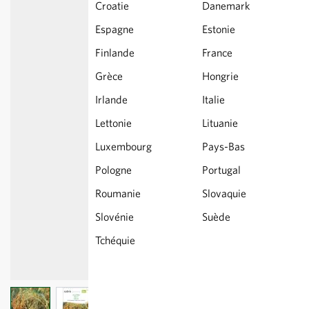
Croatie
Danemark
Espagne
Estonie
Finlande
France
Grèce
Hongrie
Irlande
Italie
Lettonie
Lituanie
Luxembourg
Pays-Bas
Pologne
Portugal
Roumanie
Slovaquie
Slovénie
Suède
Tchéquie
View larger image
View larger image
View larger image