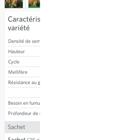
Caractéristiques spécifiques à la
variété
Densité de semis
400-600 g/100m²
Hauteur
80-100 cm
Cycle
annuel
Mellifère
non
Résistance au gel
non
Panicum miliaceum
Besoin en fumure
non nécessaire
Profondeur de semis
2-3 cm
Sachet
Sachet
4.36 CHF
(25 g)