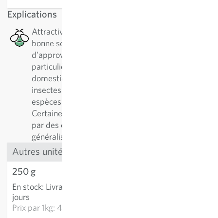
Explications
Attractive pour les abeilles : Cette plante est une
bonne source de nectar en termes
d’approvisionnement en pollen, ce qui est
particulièrement bénéfique pour les abeilles
domestiques et solitaires, ainsi que pour d’autres
insectes pollinisateurs. Il existe plus de 500
espèces différentes d'abeilles solitaires.
Certaines plantes sont préférablement visitées
par des espèces spécialistes, d'autres par des
généralistes.
Autres unités
250 g
10.41 CHF
En stock
:
Livraison 2-4
AJOUTER AU PANIER
jours
Prix par
1kg: 41.66 CHF