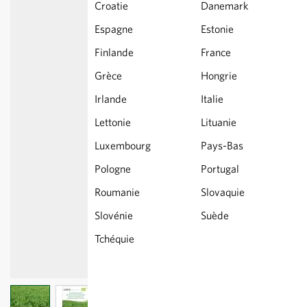
Croatie
Danemark
Espagne
Estonie
Finlande
France
Grèce
Hongrie
Irlande
Italie
Lettonie
Lituanie
Luxembourg
Pays-Bas
Pologne
Portugal
Roumanie
Slovaquie
Slovénie
Suède
Tchéquie
View larger image
View larger image
View larger image