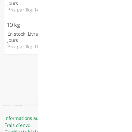
jours
Prix par
1kg: 14.31 CHF
10 kg
119.48 CHF
En stock
:
Livraison 2-4
AJOUTER AU PANIER
jours
Prix par
1kg: 11.95 CHF
hors
frais de port
, TVA comprise
Informations au client
Frais d'envoi