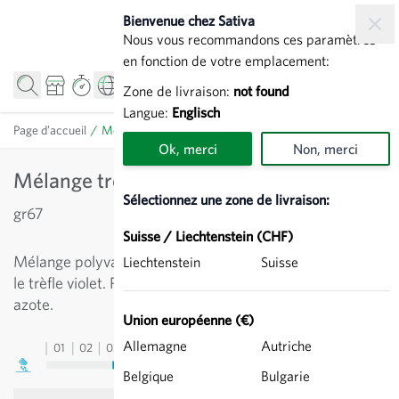
Allez au contenu
Bienvenue chez Sativa
Nous vous recommandons ces paramètres
en fonction de votre emplacement:
Zone de livraison:
not found
Langue:
Englisch
Page d’accueil
/
Mélange trèfles-graminées - Engrais vert
Ok, merci
Non, merci
Mélange trèfles-graminées - Engrais vert
Sélectionnez une zone de livraison:
gr67
Suisse / Liechtenstein (CHF)
Mélange polyvalent avec les graminées, le trèfle blanc et
Liechtenstein
Suisse
le trèfle violet. Pousse aussi sur sols secs et pauvres en
azote.
Union européenne (€)
Allemagne
Autriche
01
02
03
04
05
06
07
08
09
10
11
12
13
Belgique
Bulgarie