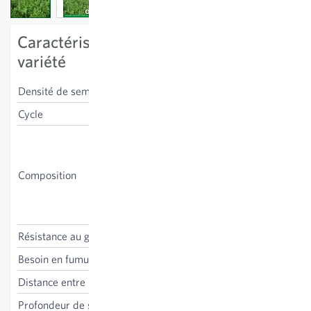
Caractéristiques spécifiques à la
variété
Densité de semis
350 g/100m²
Cycle
vivace
Ray-grass anglais (variétés
précoces et tardives),
fétuque des prés, dactyle,
Composition
trèfle blanc, trèfle violet,
phléole des prés, ray-grass
hybride
Résistance au gel
oui
Besoin en fumure
non nécessaire
Distance entre les lignes
10-15 cm
Profondeur de semis
1-2 cm