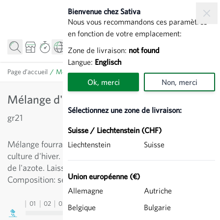
Allez au contenu
Bienvenue chez Sativa
Nous vous recommandons ces paramètres
en fonction de votre emplacement:
Zone de livraison:
not found
Langue:
Englisch
Page d’accueil
/
Mélange d'automne - Engrais vert
Ok, merci
Non, merci
Mélange d'automne - Engrais vert
Sélectionnez une zone de livraison:
gr21
Suisse / Liechtenstein (CHF)
Mélange fourrager et d'engrais vert avantageux pour la
Liechtenstein
Suisse
culture d'hiver. Enracinement profond et bonne fixation
de l'azote. Laisse une très bonne structure de sol.
Union européenne (€)
Composition: seigle et vesce d'hiver.
Allemagne
Autriche
01
02
03
04
05
06
07
08
09
10
11
12
13
Belgique
Bulgarie