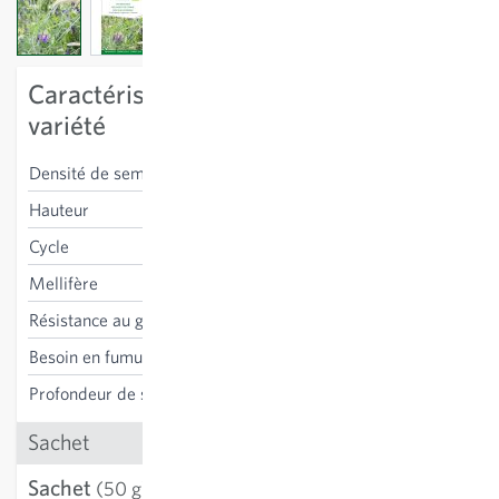
View larger image
View larger image
View larger image
View larger image
Caractéristiques spécifiques à la
variété
Densité de semis
1-2 kg/100m²
Hauteur
50-200 cm
Cycle
annuel
Mellifère
non
Résistance au gel
oui
Besoin en fumure
non nécessaire
Profondeur de semis
2-3 cm
Sachet
Sachet
4.36 CHF
(50 g)