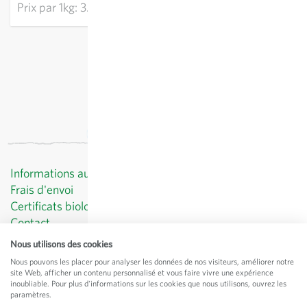
Prix par
1kg: 3.28 CHF
hors
frais de port
, TVA comprise
Informations au client
Frais d'envoi
Certificats biologiques
Contact
Protection des données
Nous utilisons des cookies
CGV
Nous pouvons les placer pour analyser les données de nos visiteurs, améliorer notre
Mentions légales
site Web, afficher un contenu personnalisé et vous faire vivre une expérience
inoubliable. Pour plus d'informations sur les cookies que nous utilisons, ouvrez les
© Sativa Rheinau AG
paramètres.