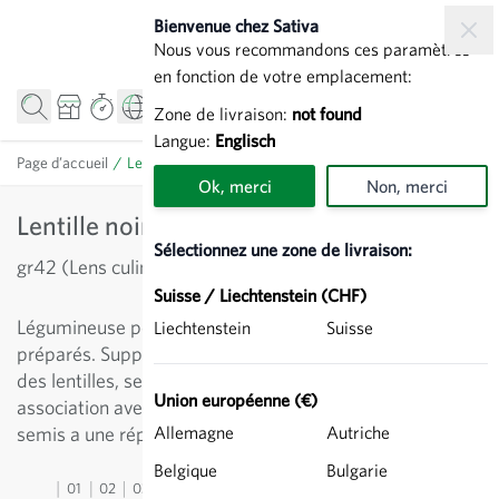
Allez au contenu
Bienvenue chez Sativa
Nous vous recommandons ces paramètres
en fonction de votre emplacement:
Zone de livraison:
not found
Langue:
Englisch
Page d’accueil
/
Lentille noire Beluga - Engrais vert
Ok, merci
Non, merci
Lentille noire Beluga - Engrais vert
Sélectionnez une zone de livraison:
gr42 (Lens culinaris)
Suisse / Liechtenstein (CHF)
Légumineuse pour sols maigres, très calcaires et bien
Liechtenstein
Suisse
préparés. Supporte la sécheresse. Pour la production
des lentilles, semis dès mars, habituellement en
Union européenne (€)
association avec des céréales. Une forte densité de
semis a une répercussion positive sur le rendement.
Allemagne
Autriche
Belgique
Bulgarie
01
02
03
04
05
06
07
08
09
10
11
12
13