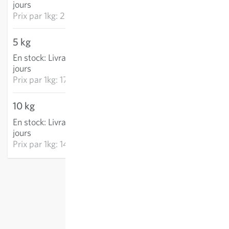
jours
Prix par
1kg: 22.80 CHF
5 kg
88.70 CHF
En stock
:
Livraison 2-4
AJOUTER AU PANIER
jours
Prix par
1kg: 17.74 CHF
10 kg
141.69 CHF
En stock
:
Livraison 2-4
AJOUTER AU PANIER
jours
Prix par
1kg: 14.17 CHF
hors
frais de port
, TVA comprise