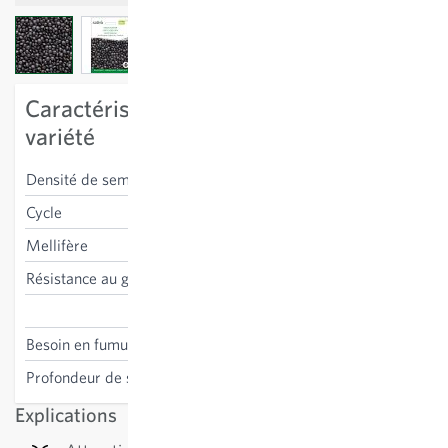
View larger image
View larger image
View larger image
Caractéristiques spécifiques à la
variété
Densité de semis
250-800 g/100 m²
Cycle
annuel
Mellifère
oui
Résistance au gel
non
Lens culinaris
Besoin en fumure
non nécessaire
Profondeur de semis
3-6 cm
Explications