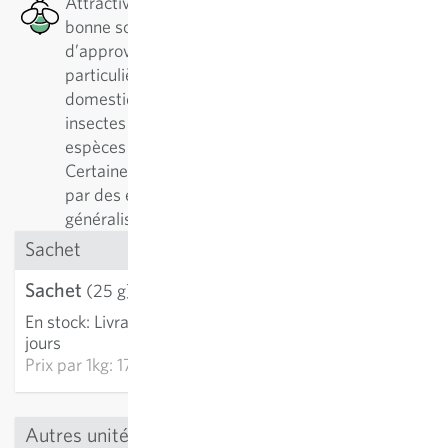
Attractive pour les abeilles : Cette plante est une
bonne source de nectar en termes
d’approvisionnement en pollen, ce qui est
particulièrement bénéfique pour les abeilles
domestiques et solitaires, ainsi que pour d’autres
insectes pollinisateurs. Il existe plus de 500
espèces différentes d'abeilles solitaires.
Certaines plantes sont préférablement visitées
par des espèces spécialistes, d'autres par des
généralistes.
Sachet
Sachet
4.36 CHF
(25 g)
En stock
:
Livraison 2-4
AJOUTER AU PANIER
jours
Prix par
1kg: 174.42 CHF
Autres unités