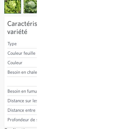
View larger image
View larger image
Caractéristiques spécifiques à la
variété
Type
batavia
Couleur feuille
vert clair
Couleur
verte
Besoin en chaleur
sensible au gel
Lactuca sativa
Besoin en fumure
moyen
Distance sur les lignes
30 cm
Distance entre les lignes
30 cm
Profondeur de semis
0.1-0.5 cm