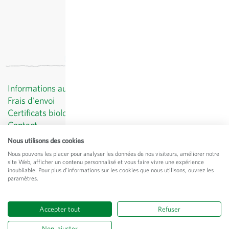
Informations au client
Frais d'envoi
Certificats biologiques
Contact
Protection des données
Nous utilisons des cookies
CGV
Nous pouvons les placer pour analyser les données de nos visiteurs, améliorer notre
Mentions légales
site Web, afficher un contenu personnalisé et vous faire vivre une expérience
inoubliable. Pour plus d'informations sur les cookies que nous utilisons, ouvrez les
© Sativa Rheinau AG
paramètres.
Chorbstrasse 43
CH-8462 Rheinau
Accepter tout
Refuser
Tous les prix
hors
frais de port
, TVA comprise
Non, ajuster