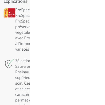
Explications
ProSpecieRara : cette variété a été désignée par
ProSpecieRara comme variété rare ou ancienne.
ProSpecieRara est une fondation pour la
préservation de la diversité des variétés
végétales rares. En collaboration à long terme
avec ProSpecieRara, Sativa participe activement
à l’importante préservation et au soin de ces
variétés traditionnelles.
Sélection de conservation : Pour cette variété,
Sativa pratique la sélection de conservation à
Rheinau. Pour assurer une variété de qualité
supérieure, il est essentiel de l’entretenir avec
soin. Ces variétés sont régulièrement reproduites
et sélectionnées en fonction de leurs
caractéristiques positives. Cette démarche
permet de les améliorer continuellement et de les