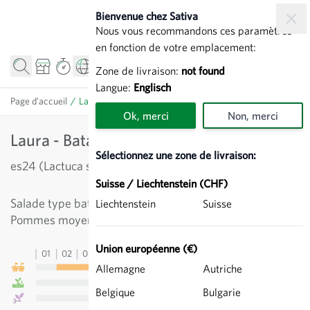
Allez au contenu
Bienvenue chez Sativa
Nous vous recommandons ces paramètres
en fonction de votre emplacement:
Zone de livraison:
not found
Langue:
Englisch
Page d’accueil
/
Laura - Batavia verte
Ok, merci
Non, merci
Laura - Batavia verte
Sélectionnez une zone de livraison:
es24 (Lactuca sativa)
Suisse / Liechtenstein (CHF)
Salade type batavia, aux feuilles dentelées et brillantes.
Liechtenstein
Suisse
Pommes moyennement compactes. Bonne saveur.
Union européenne (€)
01
02
03
04
05
06
07
08
09
10
11
12
13
Allemagne
Autriche
Belgique
Bulgarie