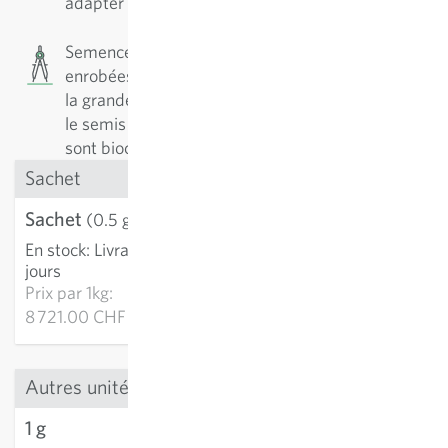
adapter aux conditions de culture.
Semences enrobées : Les semences sont
enrobées de matériel minéral. Le but est d’unifier
la grandeur et la forme des graines pour faciliter
le semis (technique). Les semences enrobées
sont biocompatibles et vendues à l’unité.
Sachet
Sachet
4.36 CHF
(0.5 g)
En stock
:
Livraison 2-4
AJOUTER AU PANIER
jours
Prix par
1kg:
8 721.00 CHF
Autres unités
1 g
6.98 CHF