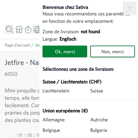
Allez au contenu
Bienvenue chez Sativa
Nous vous recommandons ces paramètres
en fonction de votre emplacement:
Zone de livraison:
not found
Langue:
Englisch
Page d’accueil
/
Jetfire - Narcisse cyclamen
Ok, merci
Non, merci
Jetfire - Narcisse cyclamen
Sélectionnez une zone de livraison:
6050
Suisse / Liechtenstein (CHF)
Mini-jonquille délicate à fleurs ravissantes. Au fil du
Liechtenstein
Suisse
temps, elle forme des touffes denses qui se divisent
facilement. Convient parfaitement à la création de
Union européenne (€)
prairies de jonquilles colorées ou en association avec
des plantes couvre-sol basses.
Allemagne
Autriche
Belgique
Bulgarie
01
02
03
04
05
06
07
08
09
10
11
12
13