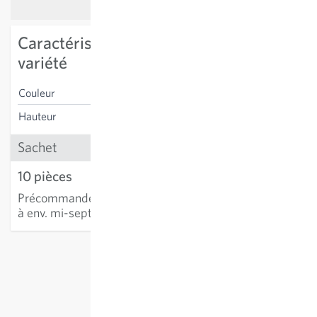
Caractéristiques spécifiques à la
variété
Couleur
jaune et orange
Hauteur
25 cm
Sachet
10 pièces
11.59 CHF
Précommande
:
Livraison
AJOUTER AU PANIER
à env. mi-septembre
hors
frais de port
, TVA comprise