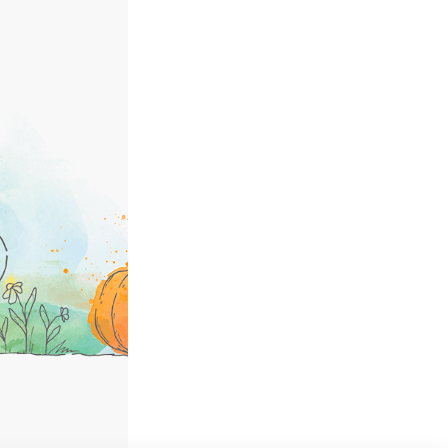
© Sativa Rheinau AG
Chorbstrasse 43