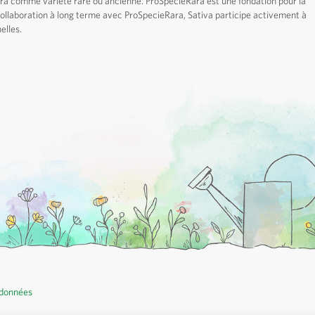
ara comme variété rare ou ancienne. ProSpecieRara est une fondation pour la
 collaboration à long terme avec ProSpecieRara, Sativa participe activement à
elles.
 données