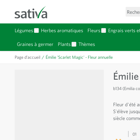
Allez au contenu
Reche
Légumes
Herbes aromatiques
Fleurs
Engrais verts e
Afficher le sous-menu pour la catégorie Légumes
Afficher le sous-
Graines à germer
Plants
Thèmes
Afficher le sous-menu pour la c
Page d’accueil
/
Émilie 'Scarlet Magic' - Fleur annuelle
Émilie
b134 (Emilia c
Fleur d'été 
S'élève jusqu
siècle comme
01