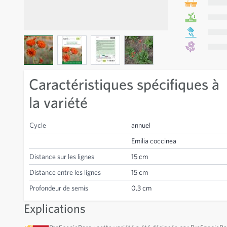
View larger image
View larger image
View larger image
View larger image
Caractéristiques spécifiques à
la variété
Cycle
annuel
Emilia coccinea
Distance sur les lignes
15 cm
Distance entre les lignes
15 cm
Profondeur de semis
0.3 cm
Explications