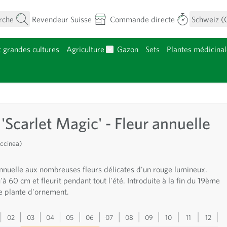
rche
Revendeur Suisse
Commande directe
Schweiz (
t grandes cultures
Agriculture
Gazon
Sets
Plantes médicinal
menu pour la catégorie Fleurs
Afficher le sous-menu pour la caté
atégorie Plants
 'Scarlet Magic' - Fleur annuelle
occinea)
annuelle aux nombreuses fleurs délicates d'un rouge lumineux.
'à 60 cm et fleurit pendant tout l'été. Introduite à la fin du 19ème
 plante d'ornement.
02
03
04
05
06
07
08
09
10
11
12