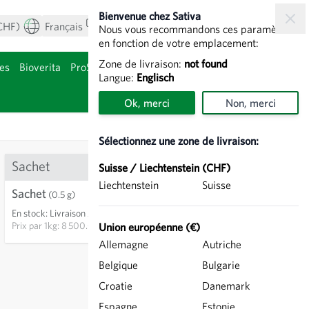
Bienvenue chez Sativa
CHF)
Français
Mon compte
Voir le panier
Nous vous recommandons ces paramètres
en fonction de votre emplacement:
Zone de livraison:
not found
es
Bioverita
ProSpecieRara
Bulbes de fleurs
Langue:
Englisch
gorie Agriculture
Afficher le sous-
Ok, merci
Non, merci
Sélectionnez une zone de livraison:
Sachet
Suisse / Liechtenstein (CHF)
Liechtenstein
Suisse
Sachet
4.25 CHF
(0.5 g)
En stock
:
Livraison 2-4 jours
AJOUTER AU PANIER
Prix par
1kg: 8 500.00 CHF
Union européenne (€)
Allemagne
Autriche
hors
frais de port
, TVA comprise
Belgique
Bulgarie
Croatie
Danemark
13
Espagne
Estonie