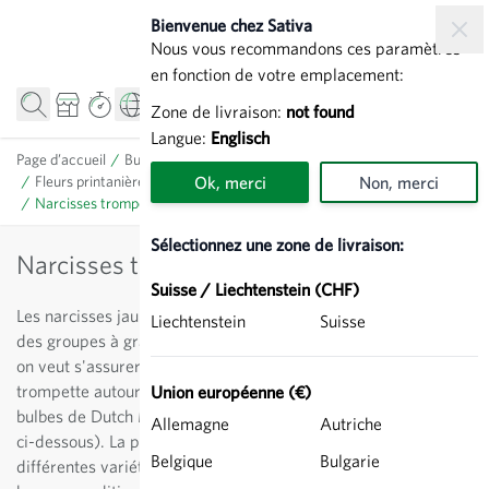
Allez au contenu
Bienvenue chez Sativa
Nous vous recommandons ces paramètres
en fonction de votre emplacement:
Zone de livraison:
not found
Langue:
Englisch
Page d’accueil
/
Bulbes de fleurs
/
Fleurs printanières : tulipes, narcisses, crocus, etc.
Ok, merci
/
Non, merci
Narcisses
/
Narcisses trompette
Sélectionnez une zone de livraison:
Narcisses trompette
Suisse / Liechtenstein (CHF)
Les narcisses jaunes sont des narcisses de grande taille, issus
Liechtenstein
Suisse
des groupes à grande couronne et des narcisses trompette. Si
on veut s'assurer de cueillir chaque année des narcisses
trompette autour de Pâques, il est conseillé de planter des
Union européenne (€)
bulbes de Dutch Master, Marieke ou Carlton (comme décrit
Allemagne
Autriche
ci-dessous). La production de graines est favorisée si
Belgique
Bulgarie
différentes variétés fleurissent en même temps. Dans de