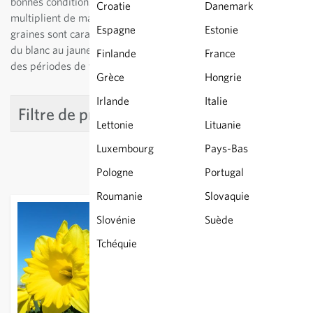
bonnes conditions, il est possible que les narcisses se
Croatie
Danemark
multiplient de manière générative. Les plantes issues de
Espagne
Estonie
graines sont caractérisées par une grande variété de nuances
du blanc au jaune et par la variabilité des longueurs de tiges et
Finlande
France
des périodes de floraisons.
Grèce
Hongrie
Irlande
Italie
Filtre de produit
Lettonie
Lituanie
Luxembourg
Pays-Bas
Pologne
Portugal
Roumanie
Slovaquie
Slovénie
Suède
Tchéquie