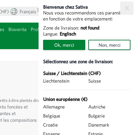
Bienvenue chez Sativa
CHF)
Français
Mon compte
Voir le panier
Nous vous recommandons ces paramètres
en fonction de votre emplacement:
Zone de livraison:
not found
es
Bioverita
ProSpecieRara
Bulbes de fleurs
Langue:
Englisch
gorie Agriculture
Afficher le sous-
Ok, merci
Non, merci
Sélectionnez une zone de livraison:
Suisse / Liechtenstein (CHF)
Liechtenstein
Suisse
Union européenne (€)
prêts à être plantés directement.
très foncées et
Allemagne
Autriche
antes et
Belgique
Bulgarie
et les compositions
Croatie
Danemark
Espagne
Estonie