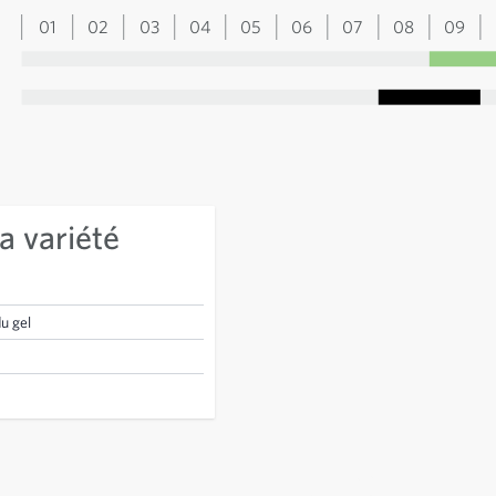
01
02
03
04
05
06
07
08
09
a variété
du gel