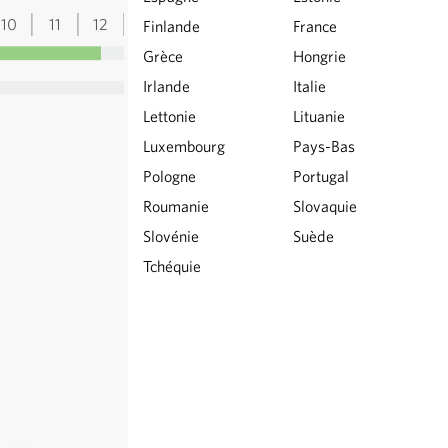
10
11
12
13
Finlande
France
Grèce
Hongrie
Irlande
Italie
Lettonie
Lituanie
Luxembourg
Pays-Bas
Pologne
Portugal
Roumanie
Slovaquie
Slovénie
Suède
Tchéquie