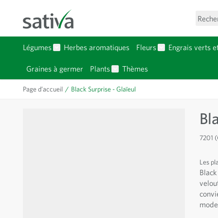
Allez au contenu
Reche
Légumes
Herbes aromatiques
Fleurs
Engrais verts e
Afficher le sous-menu pour la catégorie Légumes
Afficher le sous-
Graines à germer
Plants
Thèmes
Afficher le sous-menu pour la c
Page d’accueil
/
Black Surprise - Glaïeul
Bl
7201 (
Les pl
Black
velou
convi
mode