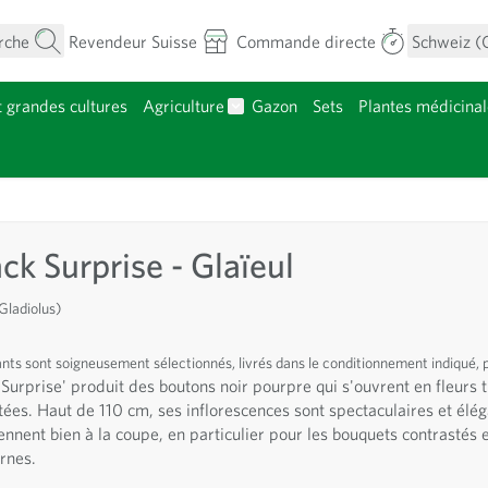
rche
Revendeur Suisse
Commande directe
Schweiz (
t grandes cultures
Agriculture
Gazon
Sets
Plantes médicinal
menu pour la catégorie Fleurs
Afficher le sous-menu pour la caté
atégorie Plants
ack Surprise - Glaïeul
Gladiolus)
ants sont soigneusement sélectionnés, livrés dans le conditionnement indiqué, 
 Surprise' produit des boutons noir pourpre qui s'ouvrent en fleurs 
tées. Haut de 110 cm, ses inflorescences sont spectaculaires et élég
ennent bien à la coupe, en particulier pour les bouquets contrastés 
rnes.