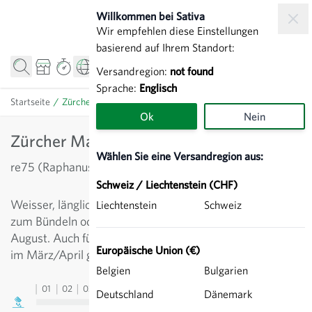
Zum Inhalt springen
Willkommen bei Sativa
Wir empfehlen diese Einstellungen
basierend auf Ihrem Standort:
Versandregion:
not found
Sprache:
Englisch
Startseite
/
Zürcher Markt - Rettich
Ok
Nein
Zürcher Markt - Rettich
Wählen Sie eine Versandregion aus:
re75 (Raphanus sativus)
Schweiz / Liechtenstein (CHF)
Weisser, länglicher Vorsommer- und Sommerrettich
Liechtenstein
Schweiz
zum Bündeln oder als Stückrettich. Aussaat von April bis
August. Auch für den geschützten Anbau mit Aussaat
Europäische Union (€)
im März/April geeignet.
Belgien
Bulgarien
01
02
03
04
05
06
07
08
09
10
11
12
13
Deutschland
Dänemark