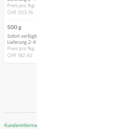
Preis pro
1kg:
CHF 203.76
500 g
CHF 91.21
Sofort verfügbar
:
IN DEN WARENKORB
Lieferung 2-4 Tage
Preis pro
1kg:
CHF 182.42
exkl.
Versand
, inkl. MWST
Kundeninformationen