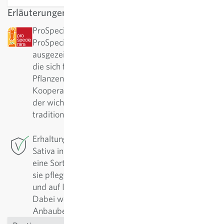
Erläuterungen
ProSpecieRara: Diese Sorte wurde von
ProSpecieRara als seltene bzw. alte Sorte
ausgezeichnet. ProSpecieRara ist eine Stiftung,
die sich für den Erhalt der Vielfalt von seltenen
Pflanzensorten einsetzt. In langjähriger
Kooperation mit ProSpecieRara ist Sativa aktiv in
der wichtigen Erhaltung und Pflege dieser
traditionellen Sorten.
Erhaltungszüchtung: Für diese Sorte betreibt
Sativa in Rheinau die Erhaltungszüchtung. Um
eine Sorte in hoher Qualität zu sichern, muss man
sie pflegen. Regelmässig werden sie nachgebaut
und auf Ihre positiven Eigenschaften selektiert.
Dabei werden die Sorten fortlaufend den
Anbaubedingungen angepasst und verbessert.