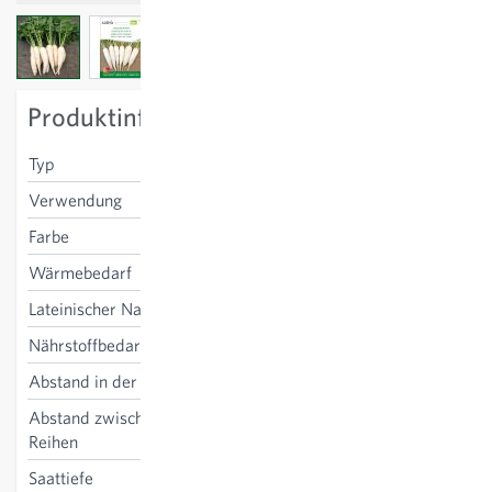
View larger image
View larger image
View larger image
Produktinformation
Typ
lang, weiss
Verwendung
frisch
Farbe
weiss
Wärmebedarf
niedrig
Lateinischer Name
Raphanus sativus
Nährstoffbedarf
gering-mittel
Abstand in der Reihe
10 cm
Abstand zwischen den
25 cm
Reihen
Saattiefe
1-2 cm