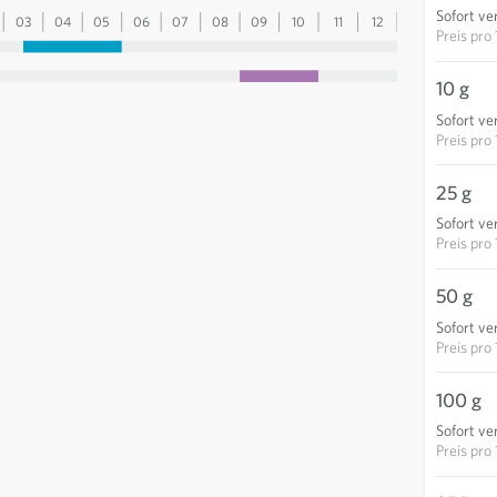
Sofort ve
03
04
05
06
07
08
09
10
11
12
13
Preis pro
10 g
Sofort ve
Preis pro
25 g
Sofort ve
Preis pro
50 g
Sofort ve
Preis pro
100 g
Sofort ve
Preis pro