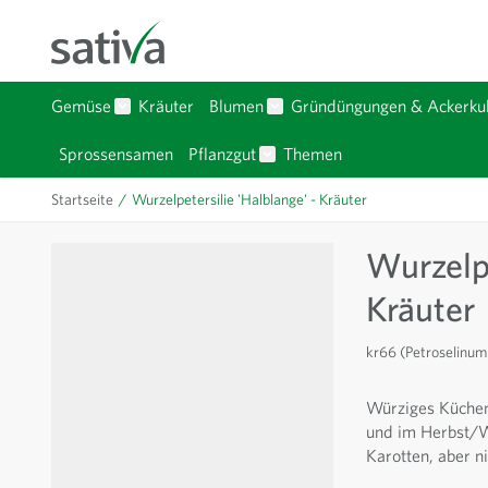
Zum Inhalt springen
Gemüse
Kräuter
Blumen
Gründüngungen & Ackerkul
Untermenü für Kategorie Gemüse anzeigen
Untermenü für Kategorie Bl
Sprossensamen
Pflanzgut
Themen
Untermenü für Kategorie Pfla
Startseite
/
Wurzelpetersilie 'Halblange' - Kräuter
Wurzelpe
Kräuter
kr66 (Petroselinu
Würziges Küchenk
und im Herbst/W
Karotten, aber ni