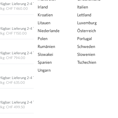
rfügbar
:
Lieferung 2-4 Tage
IN DEN WARENKORB
Irland
Italien
1kg: CHF 1’460.00
Kroatien
Lettland
CHF 11.50
Litauen
Luxemburg
rfügbar
:
Lieferung 2-4 Tage
Niederlande
Österreich
IN DEN WARENKORB
1kg: CHF 1’150.00
Polen
Portugal
CHF 19.85
Rumänien
Schweden
rfügbar
:
Lieferung 2-4 Tage
Slowakei
Slowenien
IN DEN WARENKORB
1kg: CHF 794.00
Spanien
Tschechien
CHF 31.75
Ungarn
rfügbar
:
Lieferung 2-4 Tage
IN DEN WARENKORB
1kg: CHF 635.00
CHF 49.95
rfügbar
:
Lieferung 2-4 Tage
IN DEN WARENKORB
1kg: CHF 499.50