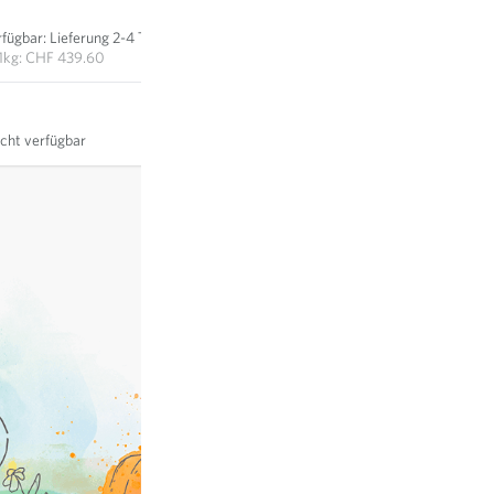
CHF 109.90
rfügbar
:
Lieferung 2-4 Tage
IN DEN WARENKORB
1kg: CHF 439.60
icht verfügbar
exkl.
Versand
, inkl. MWST