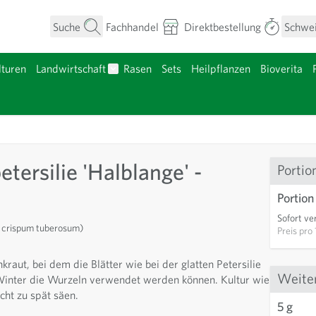
Suche
Fachhandel
Direktbestellung
Schwe
turen
Landwirtschaft
Rasen
Sets
Heilpflanzen
Bioverita
umen anzeigen
Untermenü für Kategorie Landwirtschaft a
nzgut anzeigen
tersilie 'Halblange' -
Portio
Portion
Sofort ve
m crispum tuberosum)
Preis pro
raut, bei dem die Blätter wie bei der glatten Petersilie
Weite
inter die Wurzeln verwendet werden können. Kultur wie
cht zu spät säen.
5 g