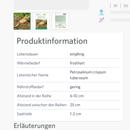
01
02
View larger image
View larger image
View larger image
Produktinformation
Lebensdauer
einjährig
Wärmebedarf
frosthart
Petroselinum crispum
Lateinischer Name
tuberosum
Nährstoffbedarf
gering
Abstand in der Reihe
6-10 cm
Abstand zwischen den Reihen
25 cm
Saattiefe
1-2 cm
Erläuterungen