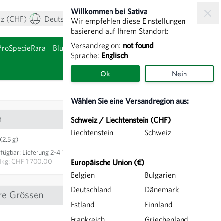
Willkommen bei Sativa
iz (CHF)
Deutsch
Mein Konto
Warenkorb
Wir empfehlen diese Einstellungen
basierend auf Ihrem Standort:
Versandregion:
not found
ProSpecieRara
Blumenzwiebeln & Knollen
Sprache:
Englisch
nzeigen
Untermenü für Kategor
Ok
Nein
Wählen Sie eine Versandregion aus:
n
Schweiz / Liechtenstein (CHF)
Liechtenstein
Schweiz
CHF 4.25
(2.5 g)
rfügbar
:
Lieferung 2-4 Tage
IN DEN WARENKORB
1kg: CHF 1’700.00
Europäische Union (€)
Belgien
Bulgarien
Deutschland
Dänemark
re Grössen
Estland
Finnland
CHF 7.30
Frankreich
Griechenland