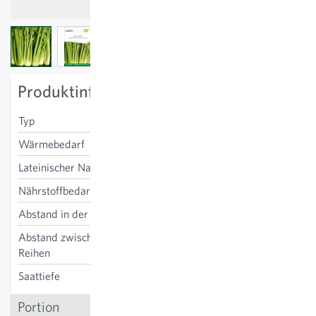
View larger image
View larger image
View larger image
Produktinformation
Typ
Stangensellerie
Wärmebedarf
frostempfindlich
Lateinischer Name
Apium graveolens var. dulce
Nährstoffbedarf
mittel
Abstand in der Reihe
40 cm
Abstand zwischen den
40 cm
Reihen
Saattiefe
0 cm
Portion