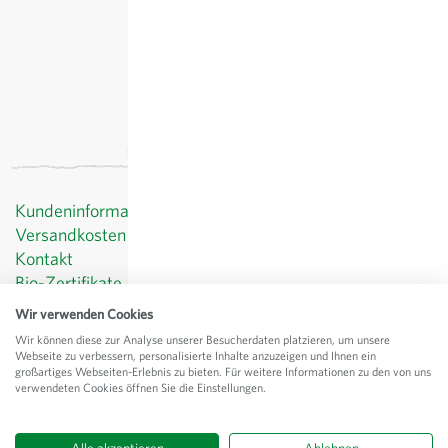
exkl.
Versand
, inkl. MWST
Kundeninformationen
Versandkosten
Kontakt
Bio-Zertifikate
Datenschutz
Wir verwenden Cookies
AGB
Wir können diese zur Analyse unserer Besucherdaten platzieren, um unsere
Impressum
Webseite zu verbessern, personalisierte Inhalte anzuzeigen und Ihnen ein
großartiges Webseiten-Erlebnis zu bieten. Für weitere Informationen zu den von uns
© Sativa Rheinau AG
verwendeten Cookies öffnen Sie die Einstellungen.
Chorbstrasse 43
CH-8462 Rheinau