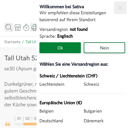
Zum Inhalt springen
Willkommen bei Sativa
Wir empfehlen diese Einstellungen
basierend auf Ihrem Standort:
Versandregion:
not found
Sprache:
Englisch
Startseite
/
Tall Utah 52/70 - Stangensellerie
Ok
Nein
Tall Utah 52/70 - Stangensellerie
Wählen Sie eine Versandregion aus:
se30 (Apium graveolens var. dulce)
Schweiz / Liechtenstein (CHF)
Dunkelgrüner, mittelhoher Stangensellerie mit sehr
Liechtenstein
Schweiz
gutem Geschmack. Ertragsstark und robust. Nicht
selbstbleichend. Kulturzeit im Freiland ca. 2 Monate. In
Europäische Union (€)
der Küche sowohl roh wie gekocht vielseitig verwendbar.
Belgien
Bulgarien
01
02
03
04
05
06
07
08
09
10
11
12
13
Deutschland
Dänemark