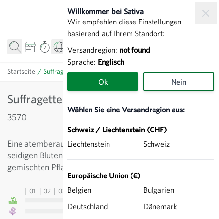
Zum Inhalt springen
Willkommen bei Sativa
Wir empfehlen diese Einstellungen
basierend auf Ihrem Standort:
Versandregion:
not found
Sprache:
Englisch
Startseite
/
Suffragette - Triumph Tulpe
Ok
Nein
Suffragette - Triumph Tulpe
Wählen Sie eine Versandregion aus:
3570
Schweiz / Liechtenstein (CHF)
Eine atemberaubende reinweiße Triumph-Tulpe mit
Liechtenstein
Schweiz
seidigen Blüten. Wirkt in Gruppen aber auch in
gemischten Pflanzungen sehr schön.
Europäische Union (€)
Belgien
Bulgarien
01
02
03
04
05
06
07
08
09
10
11
12
13
Deutschland
Dänemark