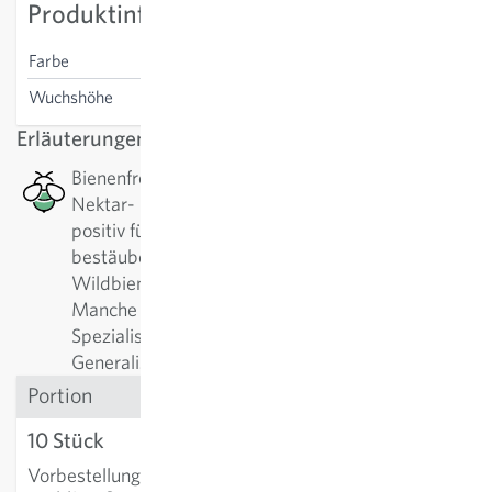
Produktinformation
Farbe
weiss
Wuchshöhe
45 cm
Erläuterungen
Bienenfreundlich: Diese Pflanze hat ein gutes
Nektar- bzw. Pollenangebot, welches besonders
positiv für Bienen, Wildbienen oder andere
bestäubende Insekten ist. Es gibt alleine bei
Wildbienen über 500 verschiedene Arten.
Manche Pflanzen werden am liebsten von
Spezialisten angeflogen, manche am liebsten von
Generalisten.
Portion
10 Stück
CHF 10.41
Vorbestellung
:
Lieferung
IN DEN WARENKORB